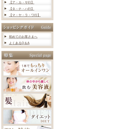
【ア・カ・サ行】
【タ・ナ・ハ行】
【マ・ヤ・ラ・ワ行】
初めてのお客さまへ
よくあるQ＆A