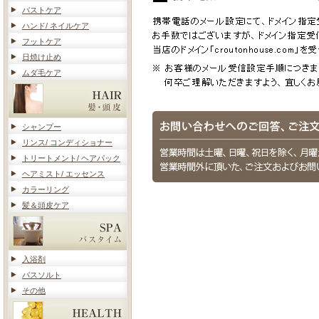
バストケア
ハンド/ ネイルケア
フットケア
日焼け止め
ムダ毛ケア
シャンプー
リンス/ コンディショナー
トリートメント/ ヘアパック
ヘアミスト/ エッセンス
カラーリング
髪＆頭皮ケア
入浴剤
バスソルト
その他