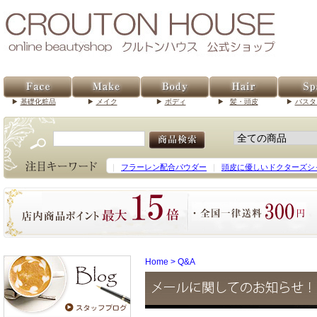
基礎化粧品
メイク
ボディ
髪・頭皮
バスタ
｜
フラーレン配合パウダー
｜
頭皮に優しいドクターズシ
Home
>
Q&A