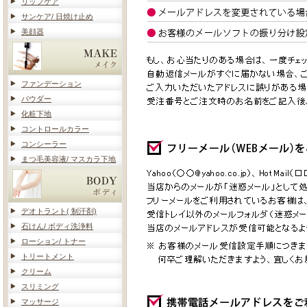
リップケア
サンケア/ 日焼け止め
美顔器
ファンデーション
パウダー
化粧下地
コントロールカラー
コンシーラー
まつ毛美容液/ マスカラ下地
デオトラント( 制汗剤)
石けん/ ボディ洗浄料
ローション/ トナー
トリートメント
クリーム
スリミング
マッサージ