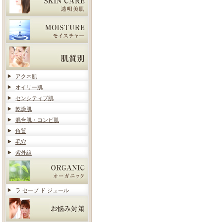
アクネ肌
オイリー肌
センシティブ肌
乾燥肌
混合肌・コンビ肌
角質
毛穴
紫外線
ラ セーブ ド ジュール