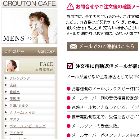
クレンジング
洗顔
化粧水
美容液
乳液/ ミルク
クリーム/ オイル
マスク
ゴマージュ/ ピーリング
アイケア