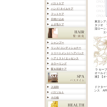
バストケア
ハンド/ ネイルケア
フットケア
日焼け止め
東京シア
ムダ毛ケア
タジオ 
湿ローシ
エ
シャンプー
リンス/ コンディショナー
トリートメント/ ヘアパック
ヘアミスト/ エッセンス
カラーリング
髪＆頭皮ケア
ラ セーブ
オールイ
液】【オ
ドクター
入浴剤
ンス AP
バスソルト
その他