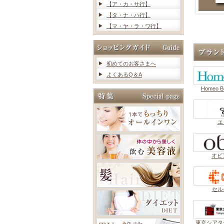
【ア・カ・サ行】
【タ・ナ・ハ行】
【マ・ヤ・ラ・ワ行】
初めてのお客さまへ
よくあるQ＆A
Homeo 
エ
オビア
セル
東京シアタ