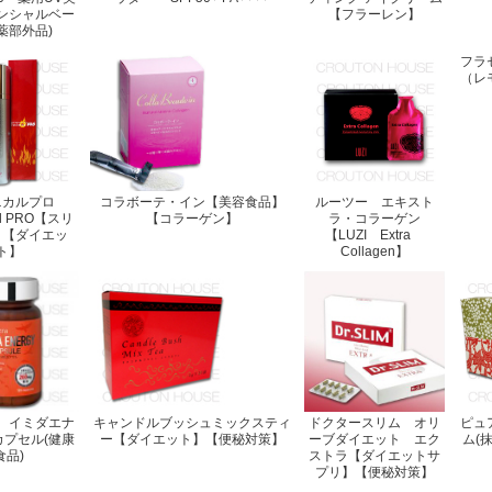
ンシャルベー
【フラーレン】
薬部外品)
フラセ
（レ
ニカルプロ
コラボーテ・イン【美容食品】
ルーツー エキスト
cal PRO【スリ
【コラーゲン】
ラ・コラーゲン
】【ダイエッ
【LUZI Extra
ト】
Collagen】
 イミダエナ
キャンドルブッシュミックスティ
ドクタースリム オリ
ピュ
カプセル(健康
ー【ダイエット】【便秘対策】
ーブダイエット エク
ム(
食品)
ストラ【ダイエットサ
プリ】【便秘対策】