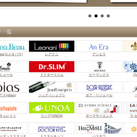
Bea(ホメオバウ)
レアナニ
アンエラ
ミュール
ドクタースリム
ビーマックス
Q
ス(obias)
ジュディシュプリ
ボア・リジェール
キュレイト
ウノア(UNOA)
ダーマサイエンス
ラ 
ーダンススタジオ
ドクターキッツ
ハスモウ