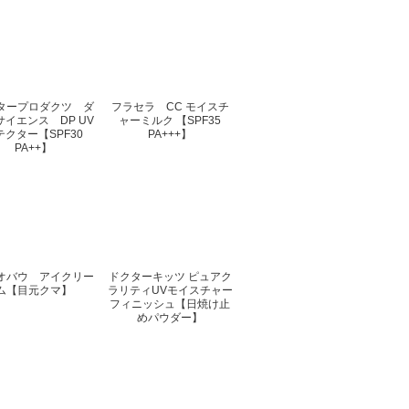
タープロダクツ ダ
フラセラ CC モイスチ
サイエンス DP UV
ャーミルク 【SPF35
テクター【SPF30
PA+++】
PA++】
オバウ アイクリー
ドクターキッツ ピュアク
ム【目元クマ】
ラリティUVモイスチャー
フィニッシュ【日焼け止
めパウダー】