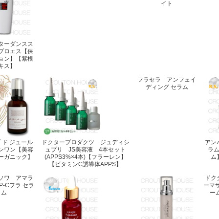
イト
ターダンスス
プロエス【保
ョン】【紫根
キス】
フラセラ アンフェイ
ディング セラム
 ド ジュール
ドクタープロダクツ ジュディシ
アン
ンワン【美容
ュプリ JS美容液 4本セット
ラ
ーガニック】
(APPS3%×4本)【フラーレン】
ム
【ビタミンC誘導体APPS】
ソワ アマラ
ドク
P-Cフラ セラ
ーマ
ム
ー