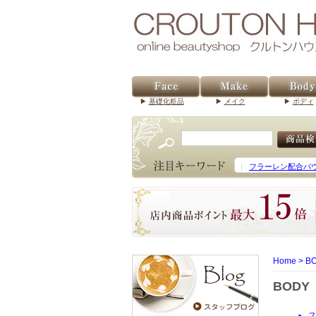
基礎化粧品
メイク
ボディ
｜
フラーレン配合パ
Home
>
B
BODY