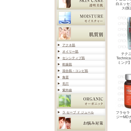
白エッセ
ス(医
アクネ肌
オイリー肌
テク
センシティブ肌
Techni
ミング
乾燥肌
混合肌・コンビ肌
角質
毛穴
紫外線
ラ セーブ ド ジュール
フラセラ
ジーMD