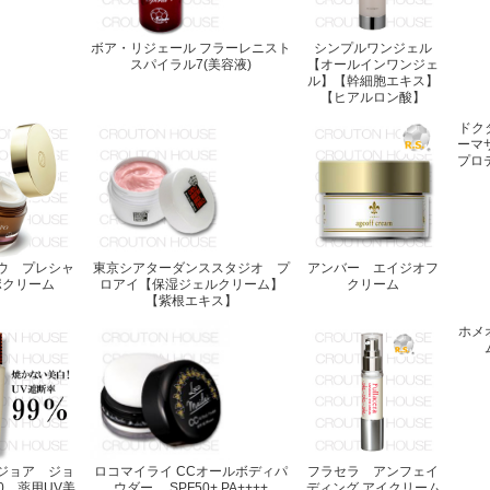
ボア・リジェール フラーレニスト
シンプルワンジェル
スパイラル7(美容液)
【オールインワンジェ
ル】【幹細胞エキス】
【ヒアルロン酸】
ドク
ーマ
プロ
ウ プレシャ
東京シアターダンススタジオ プ
アンバー エイジオフ
ポクリーム
ロアイ【保湿ジェルクリーム】
クリーム
【紫根エキス】
ホメ
ジョア ジョ
ロコマイライ CCオールボディパ
フラセラ アンフェイ
0 薬用UV美
ウダー SPF50+ PA++++
ディング アイクリーム