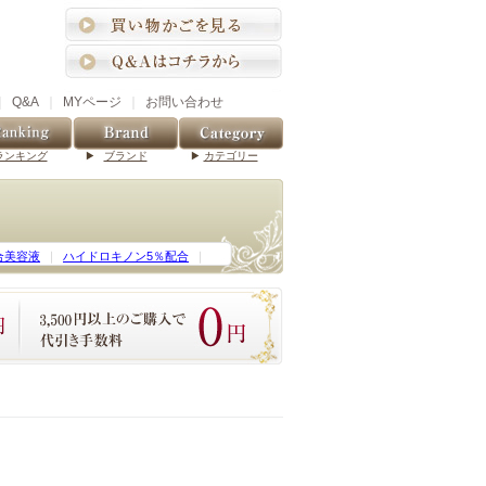
｜
Q&A
｜
MYページ
｜
お問い合わせ
ランキング
ブランド
カテゴリー
合美容液
｜
ハイドロキノン5％配合
｜