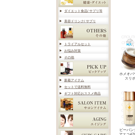
ダイエット食品/ サプリ等
美容ドリンク/ サプリ
トライアルセット
お悩み対策
その他
ホメオバ
スリ
新着アイテム
セットで送料無料
ギフト対応おススメ商品
ビーバン
アエコ47