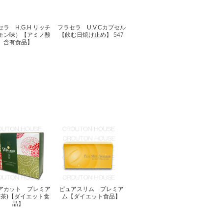
ラ H.G.H リッチ
フラセラ U.V.Cカプセル
モン味）【アミノ酸
【飲む日焼け止め】
547
含有食品】
アカット プレミア
ピュアスリム プレミア
抹茶)【ダイエット食
ム【ダイエット食品】
品】