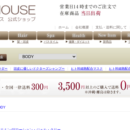
｜
ホーム
｜
会社概要
｜
支払・送料に関して
髪・頭皮
バスタイム
健康・ダイエット
新商品
ウダー
｜
頭皮に優しいドクターズシャンプー
｜
ヒト幹細胞配合マスク
｜
ヒト幹細胞配
ODY
スリミング(ローション・ジェル・クリー