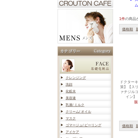
ム
1件
の商品
価格順
クレンジング
ドクターキ
洗顔
策】【ス
化粧水
ァチジル
イン】
美容液
販
乳液/ ミルク
クリーム/ オイル
マスク
ゴマージュ/ ピーリング
価格順
アイケア