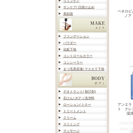
リップケア
サンケア/ 日焼け止め
ペネロピ
美顔器
ノア
ファンデーション
パウダー
化粧下地
コントロールカラー
コンシーラー
まつ毛美容液/ マスカラ下地
デオトラント( 制汗剤)
石けん/ ボディ洗浄料
アンエラ
ローション/ トナー
ト クレ
トリートメント
湿
クリーム
スリミング
マッサージ