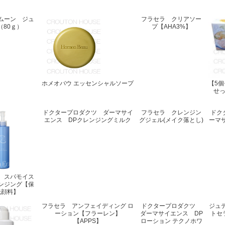
ムーン ジュ
フラセラ クリアソー
（80ｇ）
プ【AHA3%】
ホメオバウ エッセンシャルソープ
【5
せ
ドクタープロダクツ ダーマサイ
フラセラ クレンジン
ドク
エンス DPクレンジングミルク
グジェル(メイク落とし)
ーマ
 スパモイス
ンジング【保
洗顔料】
フラセラ アンフェイディング ロ
ドクタープロダクツ
ジュデ
ーション【フラーレン】
ダーマサイエンス DP
トセ
【APPS】
ローション テクノホワ