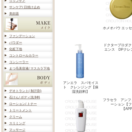
リップケア
サンケア/ 日焼け止め
美顔器
ホメオバウ エッ
ファンデーション
パウダー
ドクタープロダク
化粧下地
エンス DPクレ
コントロールカラー
コンシーラー
まつ毛美容液/ マスカラ下地
アンエラ スパモイス
ト クレンジング【保
デオトラント( 制汗剤)
湿洗顔料】
石けん/ ボディ洗浄料
フラセラ アンフ
ローション/ トナー
ーション【フ
【AP
トリートメント
クリーム
スリミング
マッサージ