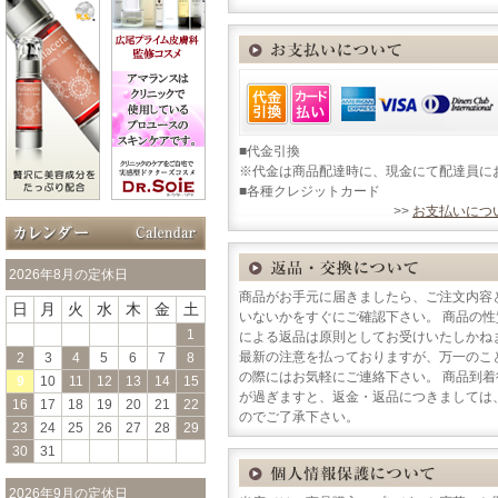
■代金引換
※代金は商品配達時に、現金にて配達員に
■各種クレジットカード
>>
お支払いにつ
2026年8月の定休日
商品がお手元に届きましたら、ご注文内容
日
月
火
水
木
金
土
いないかをすぐにご確認下さい。 商品の
1
による返品は原則としてお受けいたしかね
最新の注意を払っておりますが、万一のこ
2
3
4
5
6
7
8
の際にはお気軽にご連絡下さい。 商品到
9
10
11
12
13
14
15
が過ぎますと、返金・返品につきましては
16
17
18
19
20
21
22
のでご了承下さい。
23
24
25
26
27
28
29
30
31
2026年9月の定休日