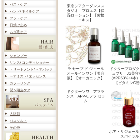
バストケア
東京シアターダンスス
タジオ プロエス【保
ハンド/ ネイルケア
湿ローション】【紫根
フットケア
エキス】
日焼け止め
ムダ毛ケア
シャンプー
リンス/ コンディショナー
ラ セーブ ド ジュール
ドクタープロダク
トリートメント/ ヘアパック
オールインワン【美容
ュプリ JS美容
ヘアミスト/ エッセンス
液】【オーガニック】
(APPS3%×4
【ビタミンC誘
カラーリング
髪＆頭皮ケア
ドクターソワ アマラ
ンス APP-Cフラ セラ
ム
入浴剤
バスソルト
その他
ボア・リジェール
スパイラル7