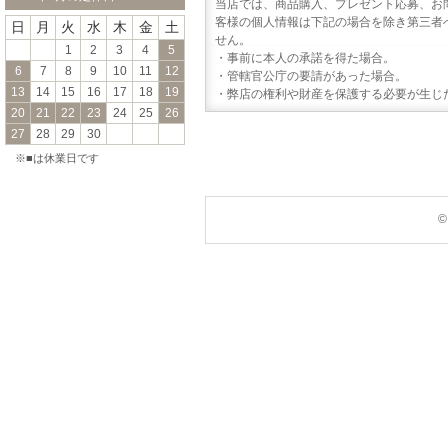
当店では、商品購入、プレゼント応募、お
客様の個人情報は下記の場合を除き第三者
日
月
火
水
木
金
土
せん。
1
2
3
4
5
・事前に本人の承諾を得た場合。
6
7
8
9
10
11
12
・管轄官公庁の要請があった場合。
13
14
15
16
17
18
19
・弊店の権利や財産を保護する必要が生じ
20
21
22
23
24
25
26
27
28
29
30
※■は休業日です
©