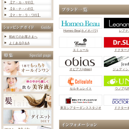
【ア・カ・サ行】
【タ・ナ・ハ行】
【マ・ヤ・ラ・ワ行】
Homeo Bea(ホメオバウ)
レアナ
初めてのお客さまへ
よくあるQ＆A
エミュール
ドクター
オビアス(obias)
ジュディシ
セルキュレイト
ウノア(UN
東京シアターダンススタジオ
ドクター