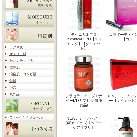
テクニカルプロ
コラボーテ・イ
Technical PRO【スリ
【コラー
ミング】【ダイエッ
アクネ肌
ト】
オイリー肌
センシティブ肌
乾燥肌
混合肌・コンビ肌
角質
毛穴
紫外線
フラセラ イミダエナ
キャンドルブッシ
ジーMDカプセル(健康
ー【ダイエット
食品)
ラ セーブ ド ジュール
NEWナミーノヘアー
(60カプセル)【ヘアー
ケアサプリ】