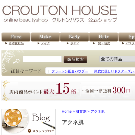
基礎化粧品
メイク
ボディ
髪・頭皮
バスタ
｜
フラーレン配合パウダー
｜
頭皮に優しいドクターズシ
Home
>
肌質別
>
アクネ肌
アクネ肌