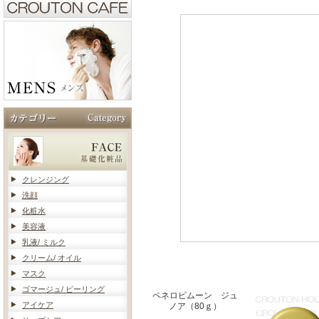
クレンジング
洗顔
化粧水
美容液
乳液/ ミルク
クリーム/ オイル
マスク
ゴマージュ/ ピーリング
ペネロピムーン ジュ
アイケア
ノア（80ｇ）