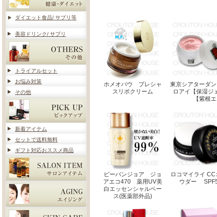
ダイエット食品/ サプリ等
美容ドリンク/ サプリ
トライアルセット
お悩み対策
ホメオバウ プレシャ
東京シアターダン
スリポクリーム
ロアイ【保湿ジ
その他
【紫根エ
新着アイテム
セットで送料無料
ギフト対応おススメ商品
ビーバンジョア ジョ
ロコマイライ C
アエコ470 薬用UV美
ウダー SPF50
白エッセンシャルベー
ス(医薬部外品)