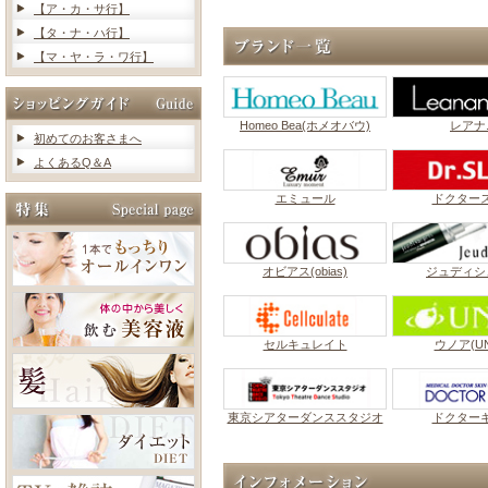
【ア・カ・サ行】
【タ・ナ・ハ行】
【マ・ヤ・ラ・ワ行】
Homeo Bea(ホメオバウ)
レアナ
初めてのお客さまへ
よくあるQ＆A
エミュール
ドクター
オビアス(obias)
ジュディシ
セルキュレイト
ウノア(UN
東京シアターダンススタジオ
ドクター