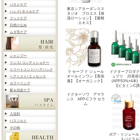
バストケア
東京シアターダンスス
ハンド/ ネイルケア
タジオ プロエス【保
湿ローション】【紫根
フットケア
エキス】
日焼け止め
ムダ毛ケア
シャンプー
リンス/ コンディショナー
トリートメント/ ヘアパック
ラ セーブ ド ジュール
ドクタープロダク
オールインワン【美容
ュプリ JS美容
ヘアミスト/ エッセンス
液】【オーガニック】
(APPS3%×4
カラーリング
【ビタミンC誘
髪＆頭皮ケア
ドクターソワ アマラ
ンス APP-Cフラ セラ
ム
入浴剤
バスソルト
その他
ボア・リジェール
スパイラル7