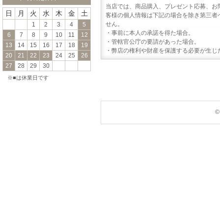
当店では、商品購入、プレゼント応募、お
日
月
火
水
木
金
土
客様の個人情報は下記の場合を除き第三者
せん。
1
2
3
4
5
・事前に本人の承諾を得た場合。
6
7
8
9
10
11
12
・管轄官公庁の要請があった場合。
13
14
15
16
17
18
19
・弊店の権利や財産を保護する必要が生じ
20
21
22
23
24
25
26
27
28
29
30
※■は休業日です
©