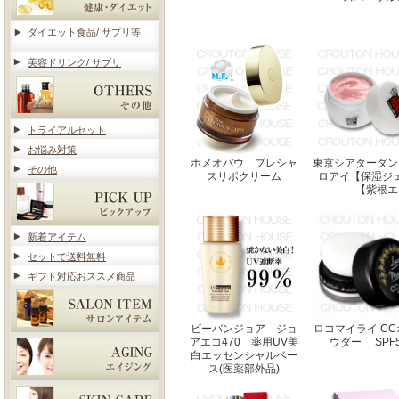
ダイエット食品/ サプリ等
美容ドリンク/ サプリ
トライアルセット
お悩み対策
ホメオバウ プレシャ
東京シアターダン
その他
スリポクリーム
ロアイ【保湿ジ
【紫根エ
新着アイテム
セットで送料無料
ギフト対応おススメ商品
ビーバンジョア ジョ
ロコマイライ C
アエコ470 薬用UV美
ウダー SPF50
白エッセンシャルベー
ス(医薬部外品)