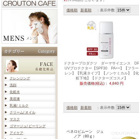
価格順
新着順
：表示件数
ドクタープロダクツ ダーマサイエンス D
UVプロテクター【SPF30 PA++】【フラー
レン】【乳液タイプ】【ノンケミカル】【化
粧下地】【ドクターズコスメ】
クレンジング
販売価格(税込)：
4,840
円
洗顔
化粧水
美容液
乳液/ ミルク
価格順
新着順
：表示件数
クリーム/ オイル
マスク
ゴマージュ/ ピーリング
ペネロピムーン ジュ
アイケア
ノア（80ｇ）