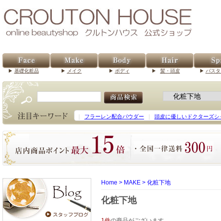
基礎化粧品
メイク
ボディ
髪・頭皮
バスタ
｜
フラーレン配合パウダー
｜
頭皮に優しいドクターズシ
Home
>
MAKE
>
化粧下地
化粧下地
1件
の商品がございます。