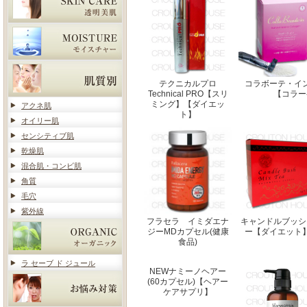
テクニカルプロ
コラボーテ・イ
Technical PRO【スリ
【コラー
ミング】【ダイエッ
アクネ肌
ト】
オイリー肌
センシティブ肌
乾燥肌
混合肌・コンビ肌
角質
毛穴
紫外線
フラセラ イミダエナ
キャンドルブッシ
ジーMDカプセル(健康
ー【ダイエット
食品)
ラ セーブ ド ジュール
NEWナミーノヘアー
(60カプセル)【ヘアー
ケアサプリ】