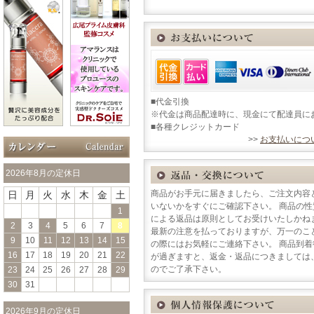
■代金引換
※代金は商品配達時に、現金にて配達員に
■各種クレジットカード
>>
お支払いにつ
2026年8月の定休日
商品がお手元に届きましたら、ご注文内容
日
月
火
水
木
金
土
いないかをすぐにご確認下さい。 商品の
1
による返品は原則としてお受けいたしかね
2
3
4
5
6
7
8
最新の注意を払っておりますが、万一のこ
9
10
11
12
13
14
15
の際にはお気軽にご連絡下さい。 商品到
16
17
18
19
20
21
22
が過ぎますと、返金・返品につきましては
のでご了承下さい。
23
24
25
26
27
28
29
30
31
2026年9月の定休日