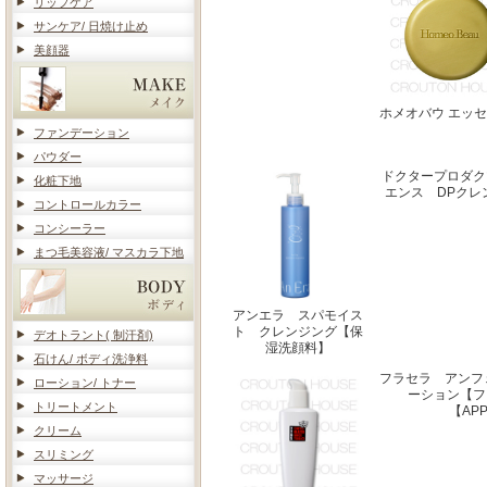
リップケア
サンケア/ 日焼け止め
美顔器
ホメオバウ エッ
ファンデーション
パウダー
ドクタープロダク
化粧下地
エンス DPクレ
コントロールカラー
コンシーラー
まつ毛美容液/ マスカラ下地
アンエラ スパモイス
ト クレンジング【保
デオトラント( 制汗剤)
湿洗顔料】
石けん/ ボディ洗浄料
フラセラ アンフ
ローション/ トナー
ーション【フ
トリートメント
【AP
クリーム
スリミング
マッサージ