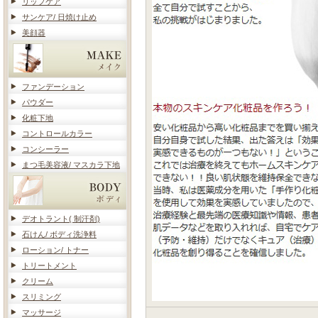
リップケア
サンケア/ 日焼け止め
美顔器
ファンデーション
パウダー
化粧下地
コントロールカラー
コンシーラー
まつ毛美容液/ マスカラ下地
デオトラント( 制汗剤)
石けん/ ボディ洗浄料
ローション/ トナー
トリートメント
クリーム
スリミング
マッサージ