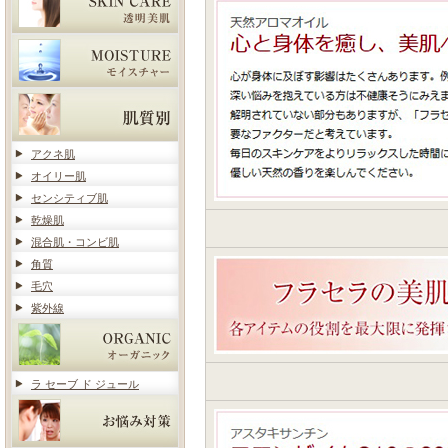
アクネ肌
オイリー肌
センシティブ肌
乾燥肌
混合肌・コンビ肌
角質
毛穴
紫外線
ラ セーブ ド ジュール