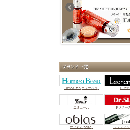
Homeo Bea(ホメオバウ)
レアナ
エミュール
ドクター
オビアス(obias)
ジュディシ