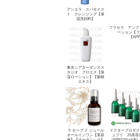
アンエラ スパモイス
ト クレンジング【保
湿洗顔料】
フラセラ アンフ
ーション【フ
【AP
東京シアターダンスス
タジオ プロエス【保
湿ローション】【紫根
エキス】
ラ セーブ ド ジュール
ドクタープロダク
オールインワン【美容
ュプリ JS美容
液】【オーガニック】
(APPS3%×4