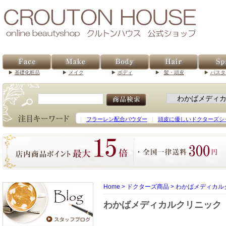
基礎化粧品
メイク
ボディ
髪・頭皮
バスタ
｜
フラーレン配合パウダー
｜
頭皮に優しいドクターズシ
Home
>
ドクターズ商品
>
わかばメディカル
わかばメディカルクリニック