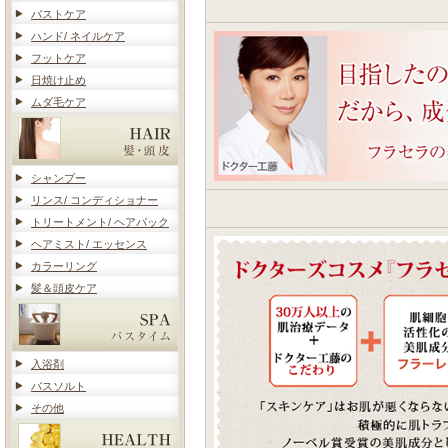
バストケア
ハンド/ ネイルケア
フットケア
日焼け止め
ムダ毛ケア
シャンプー
リンス/ コンディショナー
トリートメント/ ヘアパック
ヘアミスト/ エッセンス
カラーリング
髪＆頭皮ケア
入浴剤
バスソルト
その他