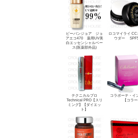
ビーバンジョア ジョ
ロコマイライ C
アエコ470 薬用UV美
ウダー SPF50
白エッセンシャルベー
ス(医薬部外品)
テクニカルプロ
コラボーテ・イ
Technical PRO【スリ
【コラー
ミング】【ダイエッ
ト】