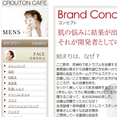
クレンジング
洗顔
化粧水
美容液
乳液/ ミルク
クリーム/ オイル
マスク
ゴマージュ/ ピーリング
アイケア