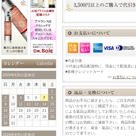
■代金引換
※代金は商品配達時に、現金にて配達員に
■各種クレジットカード
2026年8月の定休日
>>
お支払いにつ
日
月
火
水
木
金
土
1
2
3
4
5
6
7
8
商品がお手元に届きましたら、ご注文内容
9
10
11
12
13
14
15
いないかをすぐにご確認下さい。 商品の
16
17
18
19
20
21
22
による返品は原則としてお受けいたしかね
23
24
25
26
27
28
29
最新の注意を払っておりますが、万一のこ
の際にはお気軽にご連絡下さい。 商品到
30
31
が過ぎますと、返金・返品につきましては
のでご了承下さい。
2026年9月の定休日