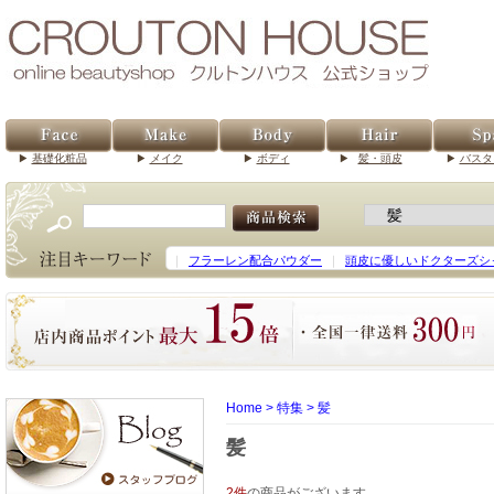
基礎化粧品
メイク
ボディ
髪・頭皮
バスタ
｜
フラーレン配合パウダー
｜
頭皮に優しいドクターズシ
Home
>
特集
>
髪
髪
2件
の商品がございます。