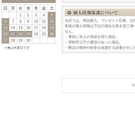
日
月
火
水
木
金
土
1
2
3
4
5
当店では、商品購入、プレゼント応募、お
6
7
8
9
10
11
12
客様の個人情報は下記の場合を除き第三者
13
14
15
16
17
18
19
せん。
20
21
22
23
24
25
26
・事前に本人の承諾を得た場合。
27
28
29
30
・管轄官公庁の要請があった場合。
・弊店の権利や財産を保護する必要が生じ
※■は休業日です
©