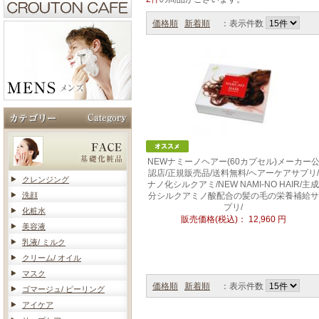
価格順
新着順
：表示件数
NEWナミーノヘアー(60カプセル)メーカー
認店/正規販売品/送料無料/ヘアーケアサプリ/
クレンジング
ナノ化シルクアミ/NEW NAMI-NO HAIR/主成
洗顔
分シルクアミノ酸配合の髪の毛の栄養補給サ
プリ/
化粧水
販売価格(税込)：
12,960
円
美容液
乳液/ ミルク
クリーム/ オイル
マスク
価格順
新着順
：表示件数
ゴマージュ/ ピーリング
アイケア