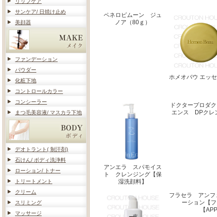
リップケア
サンケア/ 日焼け止め
ペネロピムーン ジュ
ノア（80ｇ）
美顔器
ファンデーション
パウダー
ホメオバウ エッ
化粧下地
コントロールカラー
コンシーラー
ドクタープロダク
エンス DPクレ
まつ毛美容液/ マスカラ下地
デオトラント( 制汗剤)
石けん/ ボディ洗浄料
アンエラ スパモイス
ローション/ トナー
ト クレンジング【保
トリートメント
湿洗顔料】
クリーム
フラセラ アンフ
ーション【フ
スリミング
【AP
マッサージ