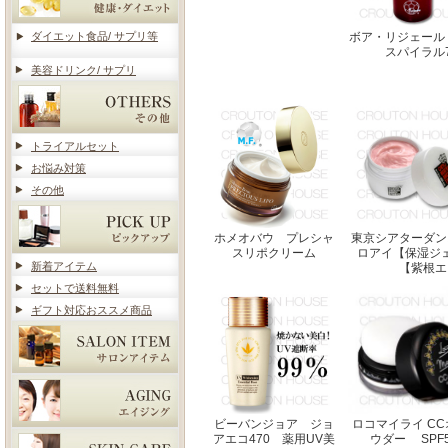
ダイエット食品/ サプリ等
ボア・リジェール
スパイラル7
美容ドリンク/ サプリ
トライアルセット
お悩み対策
その他
ホメオバウ プレシャ
東京シアターダン
スリポクリーム
ロアイ【保湿ジ
新着アイテム
【紫根エ
セットで送料無料
ギフト対応おススメ商品
ビーバンジョア ジョ
ロコマイライ C
アエコ470 薬用UV美
ウダー SPF50