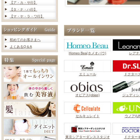
【ア・カ・サ行】
【タ・ナ・ハ行】
【マ・ヤ・ラ・ワ行】
初めてのお客さまへ
よくあるQ＆A
Homeo Bea(ホメオバウ)
レアナ
エミュール
ドクター
オビアス(obias)
ジュディシ
セルキュレイト
ウノア(UN
東京シアターダンススタジオ
ドクター