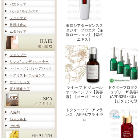
バストケア
ハンド/ ネイルケア
フットケア
日焼け止め
東京シアターダンスス
タジオ プロエス【保
ムダ毛ケア
湿ローション】【紫根
エキス】
シャンプー
リンス/ コンディショナー
トリートメント/ ヘアパック
ヘアミスト/ エッセンス
カラーリング
ラ セーブ ド ジュール
ドクタープロダク
髪＆頭皮ケア
オールインワン【美容
ュプリ JS美容
液】【オーガニック】
(APPS3%×4
【ビタミンC誘
ドクターソワ アマラ
入浴剤
ンス APP-Cフラ セラ
バスソルト
ム
その他