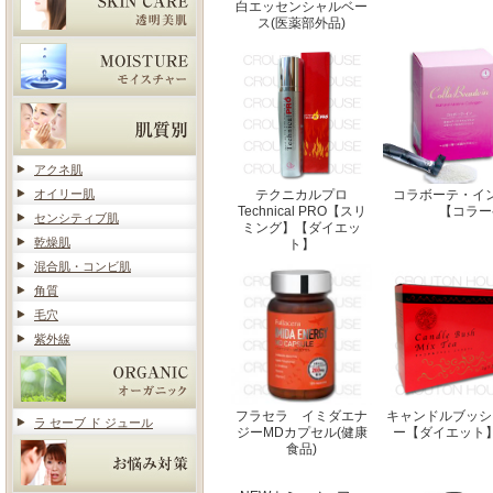
白エッセンシャルベー
ス(医薬部外品)
アクネ肌
オイリー肌
テクニカルプロ
コラボーテ・イ
Technical PRO【スリ
【コラー
センシティブ肌
ミング】【ダイエッ
乾燥肌
ト】
混合肌・コンビ肌
角質
毛穴
紫外線
フラセラ イミダエナ
キャンドルブッシ
ラ セーブ ド ジュール
ジーMDカプセル(健康
ー【ダイエット
食品)