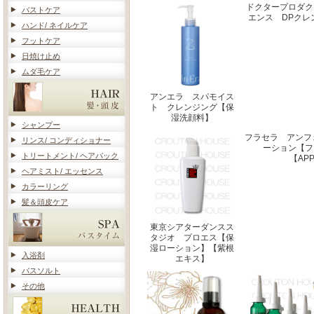
ドクタープロダク
バストケア
エンス DPクレ
ハンド/ ネイルケア
フットケア
日焼け止め
ムダ毛ケア
アンエラ スパモイス
ト クレンジング【保
湿洗顔料】
シャンプー
フラセラ アンフ
リンス/ コンディショナー
ーション【フ
トリートメント/ ヘアパック
【AP
ヘアミスト/ エッセンス
カラーリング
髪＆頭皮ケア
東京シアターダンスス
タジオ プロエス【保
湿ローション】【紫根
入浴剤
エキス】
バスソルト
その他