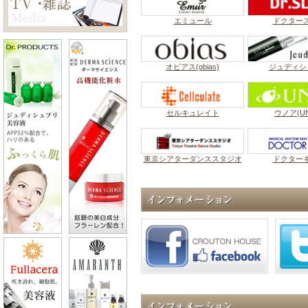
エミュール
ドクター
オビアス(obias)
ジュディシ
セルキュレイト
ウノア(UN
東京シアターダンススタジオ
ドクター