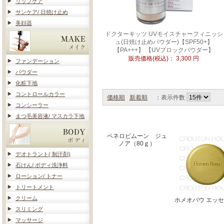
リップケア
サンケア/ 日焼け止め
美顔器
ドクターキッツ UVモイスチャーフィニッシ
ュ(日焼け止めパウダー)【SPF50+】
【PA+++】 【UVブロックパウダー】
販売価格(税込)：
3,300
円
ファンデーション
パウダー
化粧下地
コントロールカラー
価格順
新着順
：表示件数
コンシーラー
まつ毛美容液/ マスカラ下地
ペネロピムーン ジュ
ノア（80ｇ）
デオトラント( 制汗剤)
石けん/ ボディ洗浄料
ローション/ トナー
トリートメント
クリーム
ホメオバウ エッ
スリミング
マッサージ