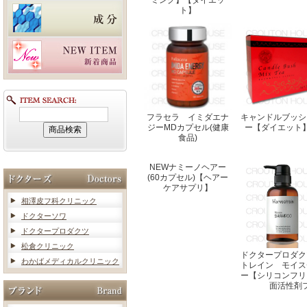
ミング】【ダイエッ
ト】
フラセラ イミダエナ
キャンドルブッシ
ジーMDカプセル(健康
ー【ダイエット
食品)
NEWナミーノヘアー
(60カプセル)【ヘアー
ケアサプリ】
相澤皮フ科クリニック
ドクターソワ
ドクタープロダクツ
松倉クリニック
ドクタープロダク
わかばメディカルクリニック
トレイン モイス
ー【シリコンフリ
面活性剤