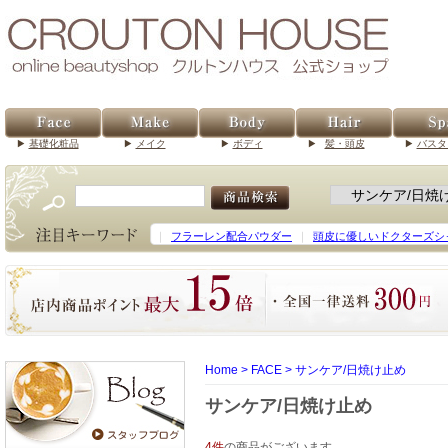
基礎化粧品
メイク
ボディ
髪・頭皮
バスタ
｜
フラーレン配合パウダー
｜
頭皮に優しいドクターズシ
Home
>
FACE
>
サンケア/日焼け止め
サンケア/日焼け止め
4件
の商品がございます。