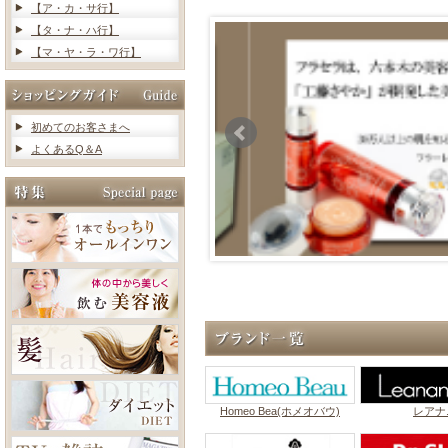
【ア・カ・サ行】
【タ・ナ・ハ行】
【マ・ヤ・ラ・ワ行】
初めてのお客さまへ
よくあるQ＆A
Homeo Bea(ホメオバウ)
レアナ