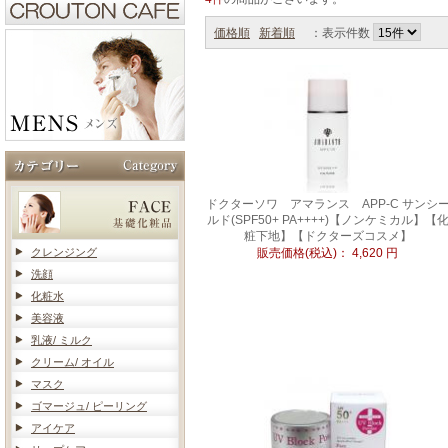
価格順
新着順
：表示件数
ドクターソワ アマランス APP-C サンシ
ルド(SPF50+ PA++++)【ノンケミカル】【
粧下地】【ドクターズコスメ】
クレンジング
販売価格(税込)：
4,620
円
洗顔
化粧水
美容液
乳液/ ミルク
クリーム/ オイル
マスク
ゴマージュ/ ピーリング
アイケア