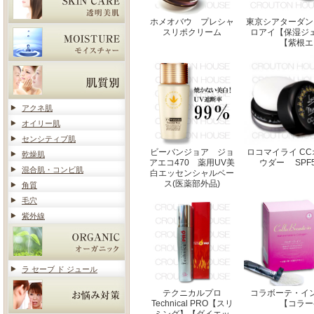
ホメオバウ プレシャ
東京シアターダン
スリポクリーム
ロアイ【保湿ジ
【紫根エ
アクネ肌
オイリー肌
センシティブ肌
ビーバンジョア ジョ
ロコマイライ C
乾燥肌
アエコ470 薬用UV美
ウダー SPF50
混合肌・コンビ肌
白エッセンシャルベー
ス(医薬部外品)
角質
毛穴
紫外線
ラ セーブ ド ジュール
テクニカルプロ
コラボーテ・イ
Technical PRO【スリ
【コラー