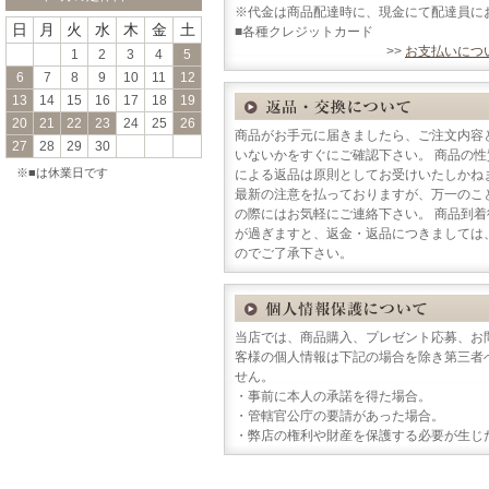
※代金は商品配達時に、現金にて配達員に
日
月
火
水
木
金
土
■各種クレジットカード
>>
お支払いにつ
1
2
3
4
5
6
7
8
9
10
11
12
13
14
15
16
17
18
19
20
21
22
23
24
25
26
商品がお手元に届きましたら、ご注文内容
27
28
29
30
いないかをすぐにご確認下さい。 商品の
※■は休業日です
による返品は原則としてお受けいたしかね
最新の注意を払っておりますが、万一のこ
の際にはお気軽にご連絡下さい。 商品到
が過ぎますと、返金・返品につきましては
のでご了承下さい。
当店では、商品購入、プレゼント応募、お
客様の個人情報は下記の場合を除き第三者
せん。
・事前に本人の承諾を得た場合。
・管轄官公庁の要請があった場合。
・弊店の権利や財産を保護する必要が生じ