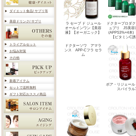
ダイエット食品/ サプリ等
美容ドリンク/ サプリ
ラ セーブ ド ジュール
ドクタープロダク
オールインワン【美容
ュプリ JS美容
液】【オーガニック】
(APPS3%×4
【ビタミンC誘
トライアルセット
ドクターソワ アマラ
ンス APP-Cフラ セラ
お悩み対策
ム
その他
新着アイテム
ボア・リジェール
セットで送料無料
スパイラル7
ギフト対応おススメ商品