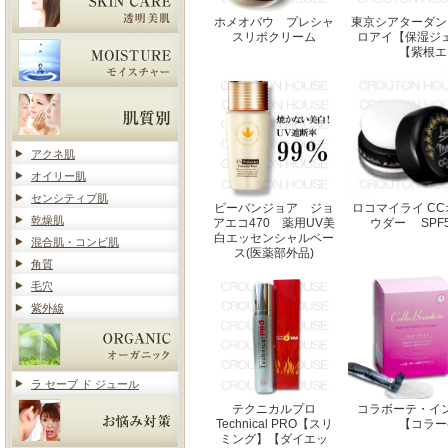
ホメオバウ プレシャ
東京シアターダン
スリポクリーム
ロアイ【保湿ジ
【紫根エ
アクネ肌
オイリー肌
センシティブ肌
ビーバンジョア ジョ
ロコマイライ C
乾燥肌
アエコ470 薬用UV美
ウダー SPF50
白エッセンシャルベー
混合肌・コンビ肌
ス(医薬部外品)
角質
毛穴
紫外線
ラ セーブ ド ジュール
テクニカルプロ
コラボーテ・イ
Technical PRO【スリ
【コラー
ミング】【ダイエッ