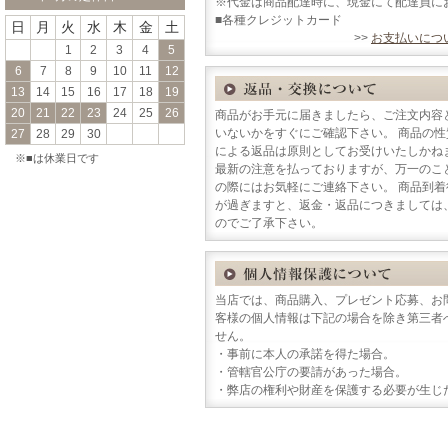
※代金は商品配達時に、現金にて配達員に
■各種クレジットカード
日
月
火
水
木
金
土
>>
お支払いにつ
1
2
3
4
5
6
7
8
9
10
11
12
13
14
15
16
17
18
19
20
21
22
23
24
25
26
商品がお手元に届きましたら、ご注文内容
いないかをすぐにご確認下さい。 商品の
27
28
29
30
による返品は原則としてお受けいたしかね
※■は休業日です
最新の注意を払っておりますが、万一のこ
の際にはお気軽にご連絡下さい。 商品到
が過ぎますと、返金・返品につきましては
のでご了承下さい。
当店では、商品購入、プレゼント応募、お
客様の個人情報は下記の場合を除き第三者
せん。
・事前に本人の承諾を得た場合。
・管轄官公庁の要請があった場合。
・弊店の権利や財産を保護する必要が生じ