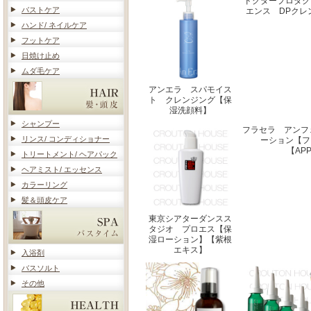
ドクタープロダク
バストケア
エンス DPクレ
ハンド/ ネイルケア
フットケア
日焼け止め
ムダ毛ケア
アンエラ スパモイス
ト クレンジング【保
湿洗顔料】
シャンプー
フラセラ アンフ
リンス/ コンディショナー
ーション【フ
【AP
トリートメント/ ヘアパック
ヘアミスト/ エッセンス
カラーリング
髪＆頭皮ケア
東京シアターダンスス
タジオ プロエス【保
湿ローション】【紫根
エキス】
入浴剤
バスソルト
その他