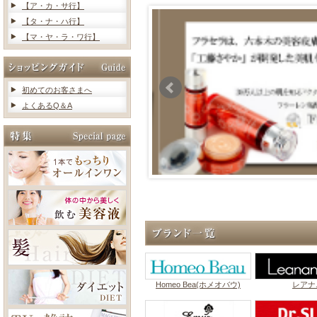
【ア・カ・サ行】
【タ・ナ・ハ行】
【マ・ヤ・ラ・ワ行】
初めてのお客さまへ
よくあるQ＆A
Homeo Bea(ホメオバウ)
レアナ