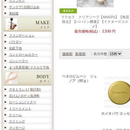
リップケア
サンケア/ 日焼け止め
美顔器
フラセラ クリアソープ【AHA3%】【角質
除去】【パパイン酵素】【ドクターズコス
メ】
販売価格(税込)：
2,530
円
ファンデーション
パウダー
化粧下地
価格順
新着順
：表示件数
コントロールカラー
コンシーラー
まつ毛美容液/ マスカラ下地
ペネロピムーン ジュ
ノア（80ｇ）
デオトラント( 制汗剤)
石けん/ ボディ洗浄料
ローション/ トナー
トリートメント
ホメオバウ エッ
クリーム
スリミング
マッサージ