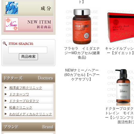
ト】
フラセラ イミダエナ
キャンドルブッシ
ジーMDカプセル(健康
ー【ダイエット
食品)
NEWナミーノヘアー
(60カプセル)【ヘアー
ケアサプリ】
相澤皮フ科クリニック
ドクターソワ
ドクタープロダクツ
松倉クリニック
ドクタープロダク
トレイン モイス
わかばメディカルクリニック
ー【シリコンフリ
面活性剤