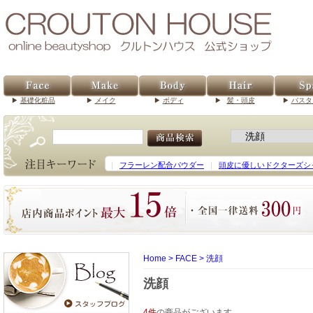
基礎化粧品
メイク
ボディ
髪・頭皮
バスタ
｜
フラーレン配合パウダー
｜
頭皮に優しいドクターズシ
Home
>
FACE
>
洗顔
洗顔
4件
の商品がございます。