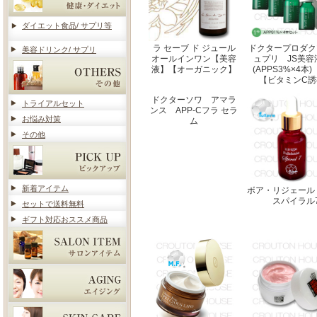
ダイエット食品/ サプリ等
ラ セーブ ド ジュール
ドクタープロダク
美容ドリンク/ サプリ
オールインワン【美容
ュプリ JS美容
液】【オーガニック】
(APPS3%×4
【ビタミンC誘
ドクターソワ アマラ
トライアルセット
ンス APP-Cフラ セラ
お悩み対策
ム
その他
新着アイテム
ボア・リジェール
スパイラル7
セットで送料無料
ギフト対応おススメ商品