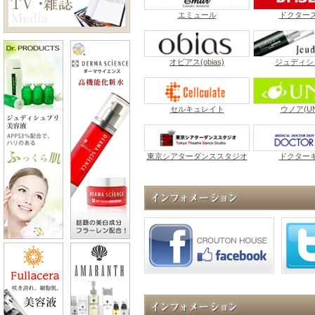
エミュール
ドクター
オビアス(obias)
ジュディシ
セルキュレイト
ウノア(UN
東京シアターダンススタジオ
ドクター