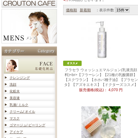
価格順
新着順
：表示件数
フラセラ ウォッシュエマルジョン(乳液洗顔
料)<br>【フラーレン】【21種の乳酸菌群】
クレンジング
【スクワラン】【ホホバ種子油】【プラセン
洗顔
タ】【アズキエキス】【ドクターズコスメ】
販売価格(税込)：
4,070
円
化粧水
美容液
乳液/ ミルク
クリーム/ オイル
マスク
ゴマージュ/ ピーリング
アイケア