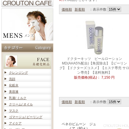
価格順
新着順
：表示件数
ドクターキッツ ピールローション
MD(AHA5%配合)【角質除去】【ピーリン
グ】【ドクターズコスメ】【エステ専売 サ
ン専売】【送料無料】
クレンジング
販売価格(税込)：
7,150
円
洗顔
化粧水
美容液
乳液/ ミルク
価格順
新着順
：表示件数
クリーム/ オイル
マスク
ゴマージュ/ ピーリング
アイケア
ペネロピムーン ジュ
ノア（80ｇ）