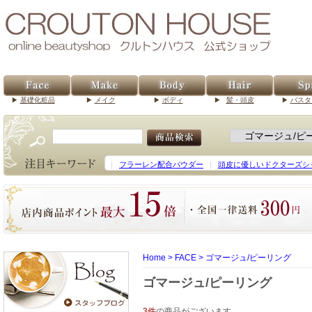
基礎化粧品
メイク
ボディ
髪・頭皮
バスタ
｜
フラーレン配合パウダー
｜
頭皮に優しいドクターズシ
Home
>
FACE
>
ゴマージュ/ピーリング
ゴマージュ/ピーリング
3件
の商品がございます。