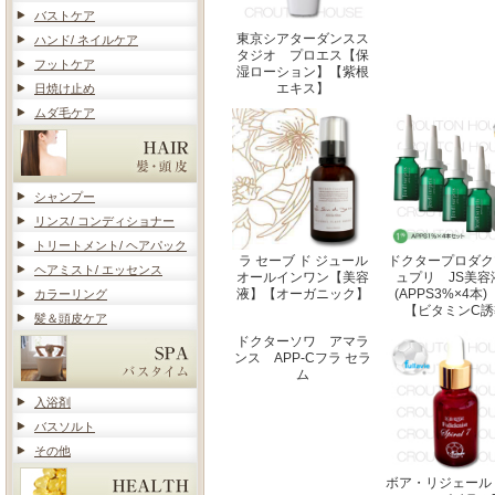
バストケア
東京シアターダンスス
ハンド/ ネイルケア
タジオ プロエス【保
フットケア
湿ローション】【紫根
エキス】
日焼け止め
ムダ毛ケア
シャンプー
リンス/ コンディショナー
トリートメント/ ヘアパック
ラ セーブ ド ジュール
ドクタープロダク
ヘアミスト/ エッセンス
オールインワン【美容
ュプリ JS美容
液】【オーガニック】
(APPS3%×4
カラーリング
【ビタミンC誘
髪＆頭皮ケア
ドクターソワ アマラ
ンス APP-Cフラ セラ
ム
入浴剤
バスソルト
その他
ボア・リジェール