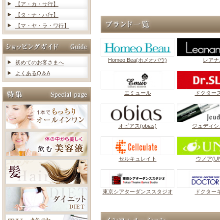
【ア・カ・サ行】
【タ・ナ・ハ行】
【マ・ヤ・ラ・ワ行】
Homeo Bea(ホメオバウ)
レアナ
初めてのお客さまへ
よくあるQ＆A
エミュール
ドクター
オビアス(obias)
ジュディシ
セルキュレイト
ウノア(UN
東京シアターダンススタジオ
ドクター