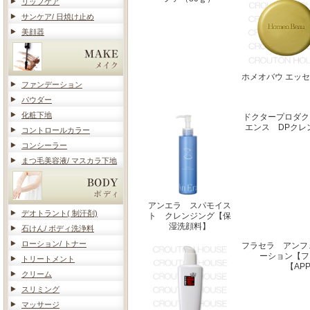
リップケア
サンケア/ 日焼け止め
美顔器
ホメオバウ エッ
ファンデーション
パウダー
化粧下地
ドクタープロダク
エンス DPクレ
コントロールカラー
コンシーラー
まつ毛美容液/ マスカラ下地
アンエラ スパモイス
デオトラント( 制汗剤)
ト クレンジング【保
湿洗顔料】
石けん/ ボディ洗浄料
ローション/ トナー
フラセラ アンフ
ーション【フ
トリートメント
【AP
クリーム
スリミング
マッサージ