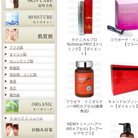
テクニカルプロ
コラボーテ・イ
Technical PRO【スリ
【コラー
アクネ肌
ミング】【ダイエッ
ト】
オイリー肌
センシティブ肌
乾燥肌
混合肌・コンビ肌
角質
毛穴
紫外線
フラセラ イミダエナ
キャンドルブッシ
ジーMDカプセル(健康
ー【ダイエット
食品)
ラ セーブ ド ジュール
NEWナミーノヘアー
(60カプセル)【ヘアー
ケアサプリ】