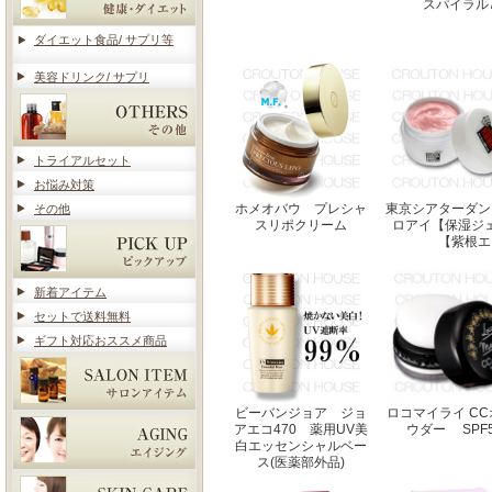
スパイラル7
ダイエット食品/ サプリ等
美容ドリンク/ サプリ
トライアルセット
お悩み対策
ホメオバウ プレシャ
東京シアターダン
その他
スリポクリーム
ロアイ【保湿ジ
【紫根エ
新着アイテム
セットで送料無料
ギフト対応おススメ商品
ビーバンジョア ジョ
ロコマイライ C
アエコ470 薬用UV美
ウダー SPF50
白エッセンシャルベー
ス(医薬部外品)