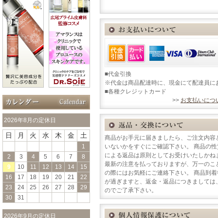
■代金引換
※代金は商品配達時に、現金にて配達員に
■各種クレジットカード
>>
お支払いにつ
2026年8月の定休日
日
月
火
水
木
金
土
商品がお手元に届きましたら、ご注文内容
1
いないかをすぐにご確認下さい。 商品の
による返品は原則としてお受けいたしかね
2
3
4
5
6
7
8
最新の注意を払っておりますが、万一のこ
9
10
11
12
13
14
15
の際にはお気軽にご連絡下さい。 商品到
16
17
18
19
20
21
22
が過ぎますと、返金・返品につきましては
23
24
25
26
27
28
29
のでご了承下さい。
30
31
2026年9月の定休日