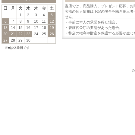
当店では、商品購入、プレゼント応募、お
日
月
火
水
木
金
土
客様の個人情報は下記の場合を除き第三者
1
2
3
4
5
せん。
6
7
8
9
10
11
12
・事前に本人の承諾を得た場合。
13
14
15
16
17
18
19
・管轄官公庁の要請があった場合。
・弊店の権利や財産を保護する必要が生じ
20
21
22
23
24
25
26
27
28
29
30
※■は休業日です
©