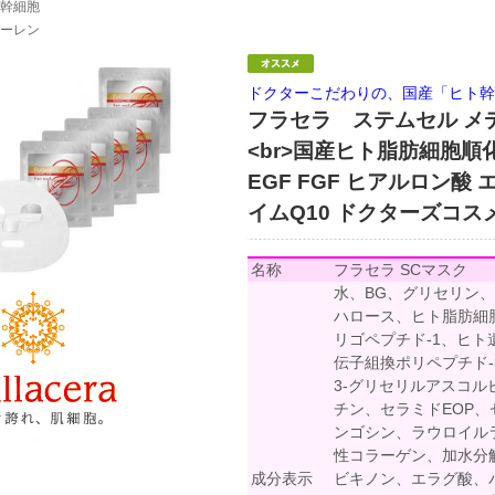
幹細胞
ーレン
ドクターこだわりの、国産「ヒト幹
フラセラ ステムセル メデ
<br>国産ヒト脂肪細胞順
EGF FGF ヒアルロン酸
イムQ10 ドクターズコス
名称
フラセラ SCマスク
水、BG、グリセリン
ハロース、ヒト脂肪細
リゴペプチド-1、ヒト
伝子組換ポリペプチド-
3-グリセリルアスコル
チン、セラミドEOP、
ンゴシン、ラウロイル
性コラーゲン、加水分
成分表示
ビキノン、エラグ酸、