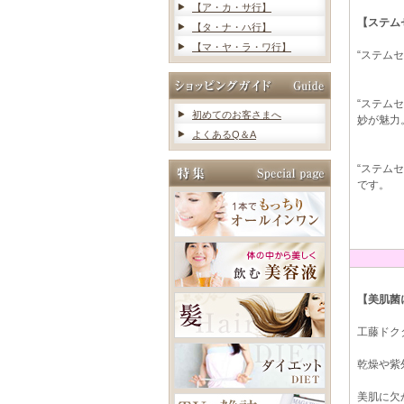
【ア・カ・サ行】
【ステム
【タ・ナ・ハ行】
【マ・ヤ・ラ・ワ行】
“ステム
“ステム
初めてのお客さまへ
妙が魅力
よくあるQ＆A
“ステム
です。
【美肌菌
工藤ドク
乾燥や紫
美肌に欠