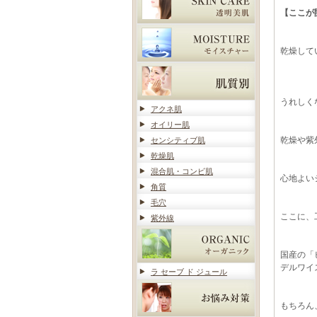
【ここが
乾燥して
うれしく
アクネ肌
オイリー肌
乾燥や紫
センシティブ肌
乾燥肌
混合肌・コンビ肌
心地よい
角質
毛穴
ここに、
紫外線
国産の「
デルワイ
ラ セーブ ド ジュール
もちろん