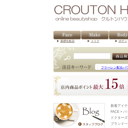
基礎化粧品
メイク
ボディ
｜
フラーレン配合パ
新着アイテ
FACE
>
パ
ドクターズ
ブランド一