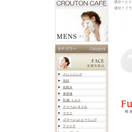
成分
>
ヒト
成分
>
フラ
クレンジング
洗顔
化粧水
美容液
乳液/ ミルク
クリーム/ オイル
マスク
ゴマージュ/ ピーリング
アイケア