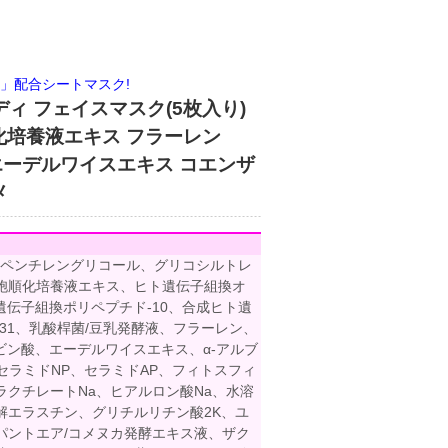
」配合シートマスク!
ィ フェイスマスク(5枚入り)
化培養液エキス フラーレン
 エーデルワイスエキス コエンザ
メ
、ペンチレングリコール、グリコシルトレ
胞順化培養液エキス、ヒト遺伝子組換オ
遺伝子組換ポリペプチド-10、合成ヒト遺
31、乳酸桿菌/豆乳発酵液、フラーレン、
ビン酸、エーデルワイスエキス、α-アルブ
セラミドNP、セラミドAP、フィトスフィ
ラクチレートNa、ヒアルロン酸Na、水溶
解エラスチン、グリチルリチン酸2K、ユ
パントエア/コメヌカ発酵エキス液、ザク