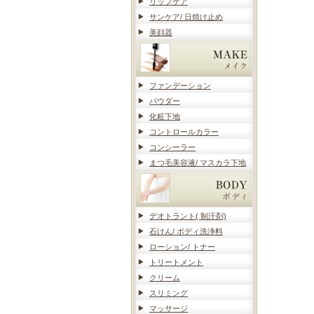
リップケア
サンケア/ 日焼け止め
美顔器
ファンデーション
パウダー
化粧下地
コントロールカラー
コンシーラー
まつ毛美容液/ マスカラ下地
デオトラント( 制汗剤)
石けん/ ボディ洗浄料
ローション/ トナー
トリートメント
クリーム
スリミング
マッサージ