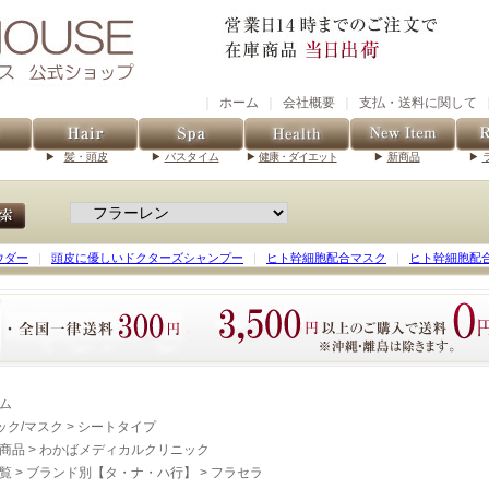
｜
ホーム
｜
会社概要
｜
支払・送料に関して
髪・頭皮
バスタイム
健康・ダイエット
新商品
ウダー
｜
頭皮に優しいドクターズシャンプー
｜
ヒト幹細胞配合マスク
｜
ヒト幹細胞配
ム
ック/マスク
>
シートタイプ
商品
>
わかばメディカルクリニック
覧
>
ブランド別【タ・ナ・ハ行】
>
フラセラ