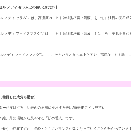
セル メディ セラムとの使い分けは?】
セル メディ セラム”には、高濃度の「ヒト幹細胞培養上清液」を中心に注目の美容
セル メディ フェイスマスク”には、「ヒト幹細胞培養上清液」をはじめ、美肌を育
。
セルメディ フェイスマスク”は、ここぞというときの集中ケアや、高価な「ヒト幹」
に着目した成分も配合】
ターが注目する、肌表面の角層に棲息する美肌菌(表皮ブドウ球菌)。
外線、外的環境から肌を守る「肌の番人」です。
かせない存在ですが、年齢とともにバランスが悪くなっていくことが分かっていま