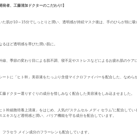
開発者、工藤清加ドクターのこだわり!】
いた肌が10～15分でしっとりと潤い、透明感が持続マスク後は、手のひらが頬に吸
なるほど透明感を帯びた潤い肌に。
外線、季節の変わり目による肌不調、寝不足やストレスなどによるお疲れ肌のケア
シートに「ヒト幹」美容液をたっぷり含侵マイクロファイバーを配合した、なめら
工藤ドクター選りすぐりの成分を惜しみなく配合した美容液をしみ込ませました。
ヒト幹細胞培養上清液」をはじめ、人気の“ステムセル メディ セラム”に配合してい
スエキスなど透明感と潤い、バリア機能を守る成分を配合しています。
、フラセラ メイン成分のフラーレンも配合しています。