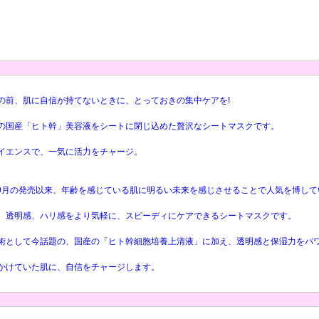
の前、肌に自信が持てないときに、とっておきの集中ケアを!
の国産「ヒト幹」美容液をシートに閉じ込めた贅沢なシートマスクです。
イエンスで、一気に活力をチャージ。
年10月の発売以来、年齢を感じている肌に明るい未来を感じさせることで人気を博してい
、透明感、ハリ感をより気軽に、スピーディにケアできるシートマスクです。
術として今話題の、国産の「ヒト幹細胞培養上清液」に加え、透明感と保湿力をパ
かけていた肌に、自信をチャージします。