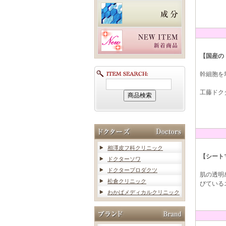
【国産の
幹細胞を
工藤ドク
相澤皮フ科クリニック
【シート
ドクターソワ
ドクタープロダクツ
肌の透明
松倉クリニック
びている
わかばメディカルクリニック