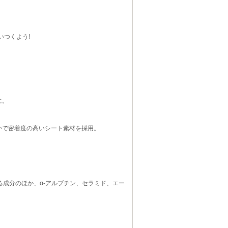
いつくよう!
に。
かで密着度の高いシート素材を採用。
る成分のほか、α-アルブチン、セラミド、エー