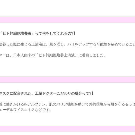
「ヒト幹細胞培養液」って何をしてくれるの?】
培養した際に生じる上清液は、肌を潤し、ハリをアップする可能性を秘めているこ
ターは、日本人由来の「ヒト幹細胞培養上清液」に着目しました。
マスクに配合された、工藤ドクターこだわりの成分って?】
感に働きかけるα-アルブチン、肌のバリア機能を助けて外的環境から肌を守るセラ
エーデルワイスエキスなどです。