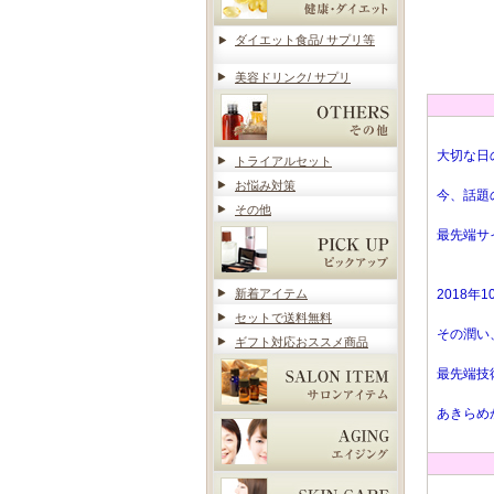
ダイエット食品/ サプリ等
美容ドリンク/ サプリ
大切な日
トライアルセット
お悩み対策
今、話題
その他
最先端サ
新着アイテム
2018
セットで送料無料
その潤い
ギフト対応おススメ商品
最先端技
あきらめ