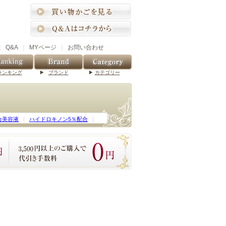
｜
Q&A
｜
MYページ
｜
お問い合わせ
ランキング
ブランド
カテゴリー
合美容液
｜
ハイドロキノン5％配合
｜