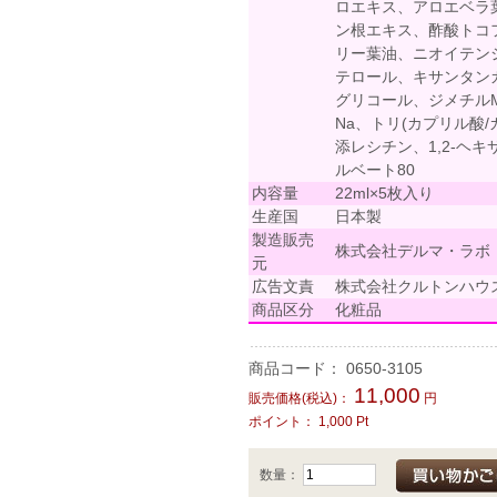
ロエキス、アロエベラ
ン根エキス、酢酸トコ
リー葉油、ニオイテン
テロール、キサンタン
グリコール、ジメチル
Na、トリ(カプリル酸
添レシチン、1,2-ヘ
ルベート80
内容量
22ml×5枚入り
生産国
日本製
製造販売
株式会社デルマ・ラボ
元
広告文責
株式会社クルトンハウス TE
商品区分
化粧品
商品コード：
0650-3105
11,000
販売価格(税込)：
円
ポイント：
1,000
Pt
数量：