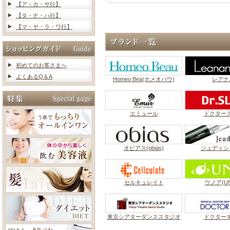
【ア・カ・サ行】
【タ・ナ・ハ行】
【マ・ヤ・ラ・ワ行】
初めてのお客さまへ
よくあるQ＆A
Homeo Bea(ホメオバウ)
レアナ
エミュール
ドクター
オビアス(obias)
ジュディシ
セルキュレイト
ウノア(UN
東京シアターダンススタジオ
ドクター