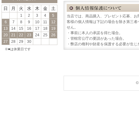
日
月
火
水
木
金
土
1
2
3
4
5
当店では、商品購入、プレゼント応募、お
客様の個人情報は下記の場合を除き第三者
6
7
8
9
10
11
12
せん。
13
14
15
16
17
18
19
・事前に本人の承諾を得た場合。
20
21
22
23
24
25
26
・管轄官公庁の要請があった場合。
27
28
29
30
・弊店の権利や財産を保護する必要が生じ
※■は休業日です
©