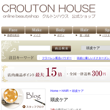
基礎化粧品
メイク
ボディ
髪・頭皮
バスタ
｜
フラーレン配合パウダー
｜
頭皮に優しいドクターズシ
Home
>
HAIR
>
頭皮ケア
頭皮ケア
1件
の商品がございます。