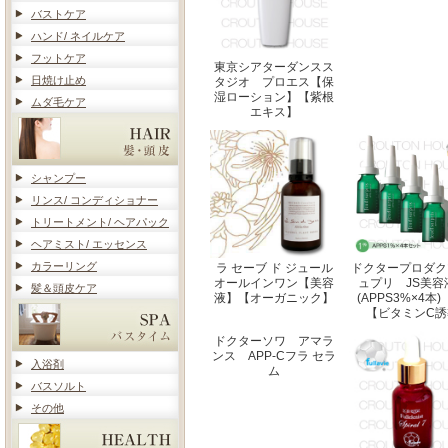
バストケア
ハンド/ ネイルケア
フットケア
東京シアターダンスス
日焼け止め
タジオ プロエス【保
湿ローション】【紫根
ムダ毛ケア
エキス】
シャンプー
リンス/ コンディショナー
トリートメント/ ヘアパック
ヘアミスト/ エッセンス
カラーリング
ラ セーブ ド ジュール
ドクタープロダク
オールインワン【美容
ュプリ JS美容
髪＆頭皮ケア
液】【オーガニック】
(APPS3%×4
【ビタミンC誘
ドクターソワ アマラ
ンス APP-Cフラ セラ
入浴剤
ム
バスソルト
その他