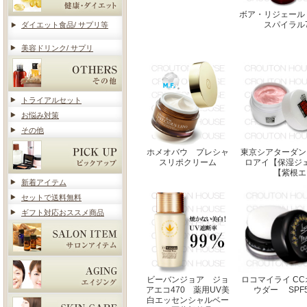
ボア・リジェール
スパイラル7
ダイエット食品/ サプリ等
美容ドリンク/ サプリ
トライアルセット
お悩み対策
その他
ホメオバウ プレシャ
東京シアターダン
スリポクリーム
ロアイ【保湿ジ
【紫根エ
新着アイテム
セットで送料無料
ギフト対応おススメ商品
ビーバンジョア ジョ
ロコマイライ C
アエコ470 薬用UV美
ウダー SPF50
白エッセンシャルベー