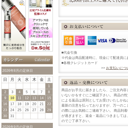
■代金引換
※代金は商品配達時に、現金にて配達員に
■各種クレジットカード
>>
お支払いにつ
2026年8月の定休日
日
月
火
水
木
金
土
1
商品がお手元に届きましたら、ご注文内容
2
3
4
5
6
7
8
いないかをすぐにご確認下さい。 商品の
9
10
11
12
13
14
15
による返品は原則としてお受けいたしかね
16
17
18
19
20
21
22
最新の注意を払っておりますが、万一のこ
23
24
25
26
27
28
29
の際にはお気軽にご連絡下さい。 商品到
が過ぎますと、返金・返品につきましては
30
31
のでご了承下さい。
2026年9月の定休日