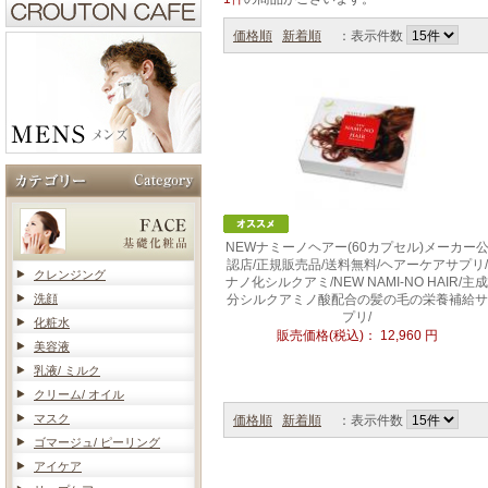
価格順
新着順
：表示件数
NEWナミーノヘアー(60カプセル)メーカー
認店/正規販売品/送料無料/ヘアーケアサプリ/
クレンジング
ナノ化シルクアミ/NEW NAMI-NO HAIR/主成
洗顔
分シルクアミノ酸配合の髪の毛の栄養補給サ
プリ/
化粧水
販売価格(税込)：
12,960
円
美容液
乳液/ ミルク
クリーム/ オイル
マスク
価格順
新着順
：表示件数
ゴマージュ/ ピーリング
アイケア