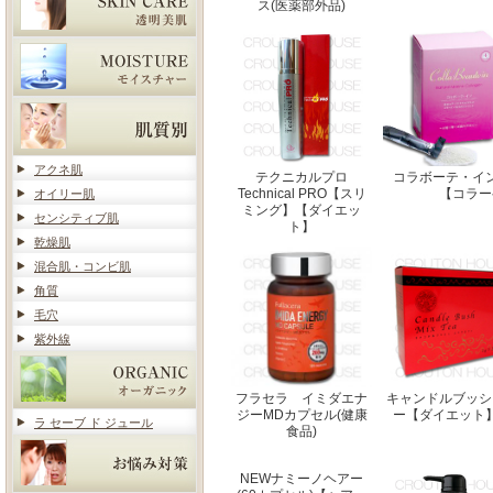
ス(医薬部外品)
アクネ肌
テクニカルプロ
コラボーテ・イ
Technical PRO【スリ
【コラー
オイリー肌
ミング】【ダイエッ
センシティブ肌
ト】
乾燥肌
混合肌・コンビ肌
角質
毛穴
紫外線
フラセラ イミダエナ
キャンドルブッシ
ジーMDカプセル(健康
ー【ダイエット
ラ セーブ ド ジュール
食品)
NEWナミーノヘアー