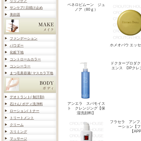
リップケア
ペネロピムーン ジュ
サンケア/ 日焼け止め
ノア（80ｇ）
美顔器
ファンデーション
ホメオバウ エッ
パウダー
化粧下地
コントロールカラー
ドクタープロダク
コンシーラー
エンス DPクレ
まつ毛美容液/ マスカラ下地
デオトラント( 制汗剤)
アンエラ スパモイス
石けん/ ボディ洗浄料
ト クレンジング【保
ローション/ トナー
湿洗顔料】
トリートメント
フラセラ アンフ
クリーム
ーション【フ
【AP
スリミング
マッサージ