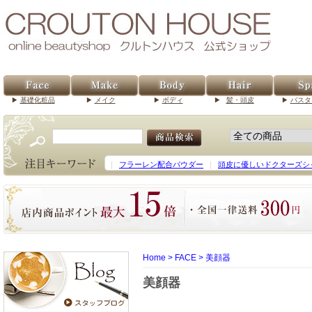
基礎化粧品
メイク
ボディ
髪・頭皮
バスタ
｜
フラーレン配合パウダー
｜
頭皮に優しいドクターズシ
Home
>
FACE
>
美顔器
美顔器