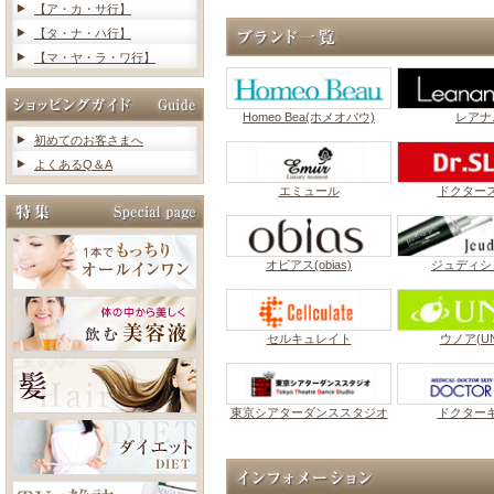
【ア・カ・サ行】
【タ・ナ・ハ行】
【マ・ヤ・ラ・ワ行】
Homeo Bea(ホメオバウ)
レアナ
初めてのお客さまへ
よくあるQ＆A
エミュール
ドクター
オビアス(obias)
ジュディシ
セルキュレイト
ウノア(UN
東京シアターダンススタジオ
ドクター