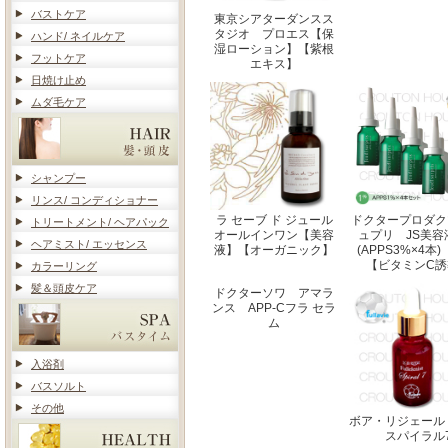
バストケア
東京シアターダンスス
タジオ プロエス【保
ハンド/ ネイルケア
湿ローション】【紫根
フットケア
エキス】
日焼け止め
ムダ毛ケア
シャンプー
リンス/ コンディショナー
ラ セーブ ド ジュール
ドクタープロダク
トリートメント/ ヘアパック
オールインワン【美容
ュプリ JS美容
ヘアミスト/ エッセンス
液】【オーガニック】
(APPS3%×4
【ビタミンC誘
カラーリング
髪＆頭皮ケア
ドクターソワ アマラ
ンス APP-Cフラ セラ
ム
入浴剤
バスソルト
その他
ボア・リジェール
スパイラル7