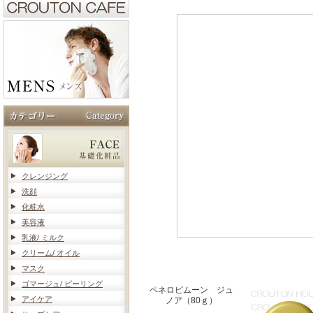
クレンジング
洗顔
化粧水
美容液
乳液/ ミルク
クリーム/ オイル
マスク
ゴマージュ/ ピーリング
ペネロピムーン ジュ
アイケア
ノア（80ｇ）