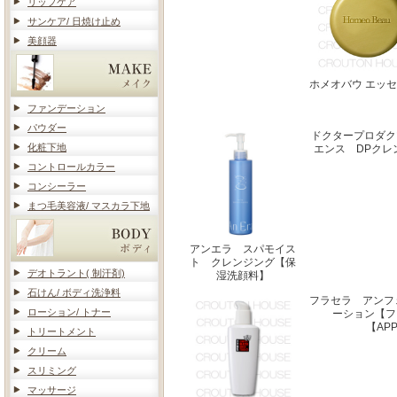
リップケア
サンケア/ 日焼け止め
美顔器
ホメオバウ エッ
ファンデーション
パウダー
ドクタープロダク
化粧下地
エンス DPクレ
コントロールカラー
コンシーラー
まつ毛美容液/ マスカラ下地
アンエラ スパモイス
ト クレンジング【保
デオトラント( 制汗剤)
湿洗顔料】
石けん/ ボディ洗浄料
フラセラ アンフ
ローション/ トナー
ーション【フ
【AP
トリートメント
クリーム
スリミング
マッサージ