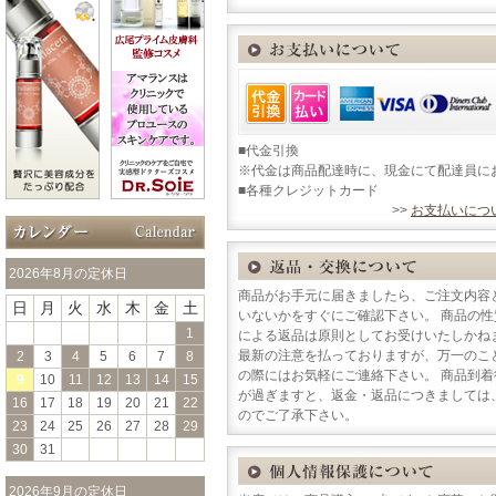
■代金引換
※代金は商品配達時に、現金にて配達員に
■各種クレジットカード
>>
お支払いにつ
2026年8月の定休日
商品がお手元に届きましたら、ご注文内容
日
月
火
水
木
金
土
いないかをすぐにご確認下さい。 商品の
1
による返品は原則としてお受けいたしかね
最新の注意を払っておりますが、万一のこ
2
3
4
5
6
7
8
の際にはお気軽にご連絡下さい。 商品到
9
10
11
12
13
14
15
が過ぎますと、返金・返品につきましては
16
17
18
19
20
21
22
のでご了承下さい。
23
24
25
26
27
28
29
30
31
2026年9月の定休日