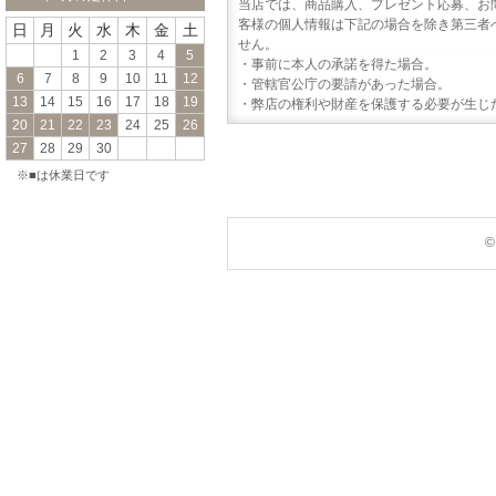
当店では、商品購入、プレゼント応募、お
客様の個人情報は下記の場合を除き第三者
日
月
火
水
木
金
土
せん。
1
2
3
4
5
・事前に本人の承諾を得た場合。
6
7
8
9
10
11
12
・管轄官公庁の要請があった場合。
13
14
15
16
17
18
19
・弊店の権利や財産を保護する必要が生じ
20
21
22
23
24
25
26
27
28
29
30
※■は休業日です
©