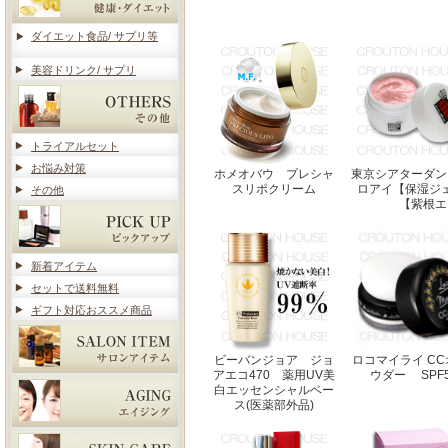
ダイエット食品/ サプリ等
美容ドリンク/ サプリ
トライアルセット
お悩み対策
ホメオバウ プレシャ
東京シアターダン
スリポクリーム
ロアイ【保湿ジ
その他
【紫根エ
新着アイテム
セットで送料無料
ギフト対応おススメ商品
ビーバンジョア ジョ
ロコマイライ C
アエコ470 薬用UV美
ウダー SPF50
白エッセンシャルベー
ス(医薬部外品)