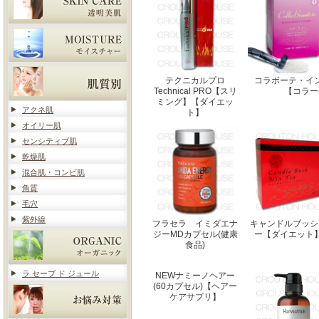
テクニカルプロ
コラボーテ・イ
Technical PRO【スリ
【コラー
ミング】【ダイエッ
アクネ肌
ト】
オイリー肌
センシティブ肌
乾燥肌
混合肌・コンビ肌
角質
毛穴
紫外線
フラセラ イミダエナ
キャンドルブッシ
ジーMDカプセル(健康
ー【ダイエット
食品)
ラ セーブ ド ジュール
NEWナミーノヘアー
(60カプセル)【ヘアー
ケアサプリ】