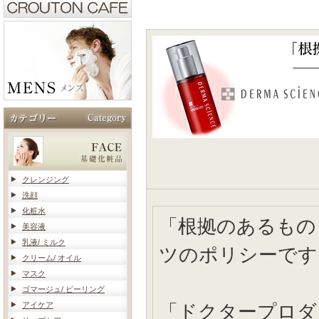
クレンジング
洗顔
化粧水
「根拠のあるもの
美容液
乳液/ ミルク
ツのポリシーです
クリーム/ オイル
マスク
ゴマージュ/ ピーリング
アイケア
「ドクタープロダ