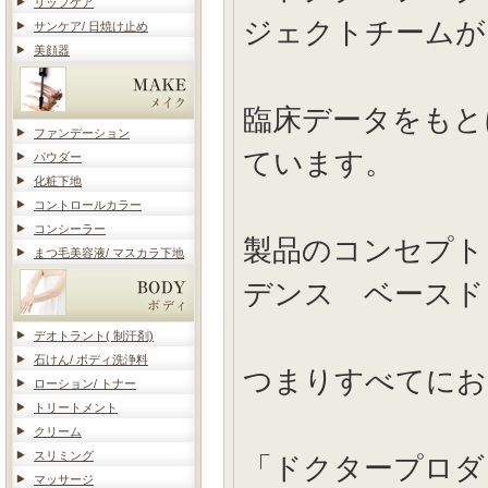
リップケア
ジェクトチームが
サンケア/ 日焼け止め
美顔器
臨床データをもと
ファンデーション
ています。
パウダー
化粧下地
コントロールカラー
コンシーラー
製品のコンセプトとして
まつ毛美容液/ マスカラ下地
デンス ベースド
デオトラント( 制汗剤)
石けん/ ボディ洗浄料
つまりすべてにお
ローション/ トナー
トリートメント
クリーム
スリミング
「ドクタープロダ
マッサージ