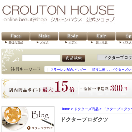
基礎化粧品
メイク
ボディ
髪・頭皮
バスタ
｜
フラーレン配合パウダー
｜
頭皮に優しいドクターズシ
Home
>
ドクターズ商品
>
ドクタープロダク
ドクタープロダクツ