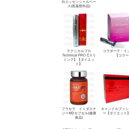
白エッセンシャルベー
ス(医薬部外品)
テクニカルプロ
コラボーテ・イ
Technical PRO【スリ
【コラー
ミング】【ダイエッ
ト】
フラセラ イミダエナ
キャンドルブッシ
ジーMDカプセル(健康
ー【ダイエット
食品)