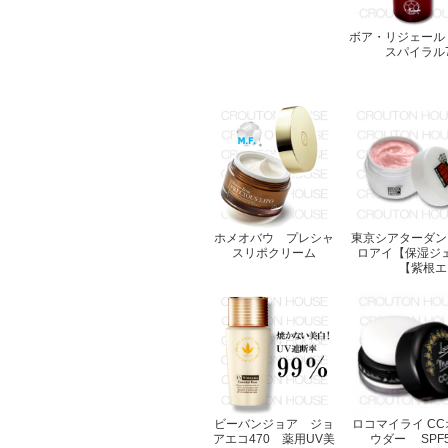
ボア・リジェール
スパイラル7
ホメオバウ プレシャ
東京シアターダン
スリポクリーム
ロアイ【保湿ジ
【紫根エ
ビーバンジョア ジョ
ロコマイライ C
アエコ470 薬用UV美
ウダー SPF50