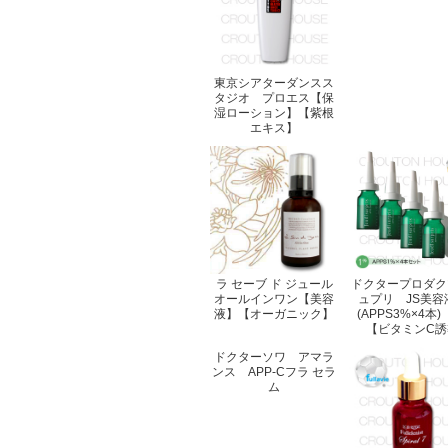
東京シアターダンスス
タジオ プロエス【保
湿ローション】【紫根
エキス】
ラ セーブ ド ジュール
ドクタープロダク
オールインワン【美容
ュプリ JS美容
液】【オーガニック】
(APPS3%×4
【ビタミンC誘
ドクターソワ アマラ
ンス APP-Cフラ セラ
ム