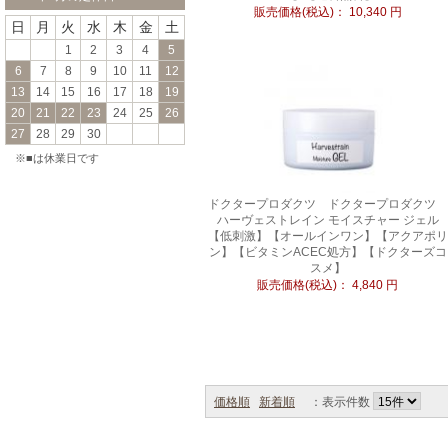
販売価格(税込)：
10,340
円
日
月
火
水
木
金
土
1
2
3
4
5
6
7
8
9
10
11
12
13
14
15
16
17
18
19
20
21
22
23
24
25
26
27
28
29
30
※■は休業日です
ドクタープロダクツ ドクタープロダクツ
ハーヴェストレイン モイスチャー ジェル
【低刺激】【オールインワン】【アクアポリ
ン】【ビタミンACEC処方】【ドクターズコ
スメ】
販売価格(税込)：
4,840
円
価格順
新着順
：表示件数