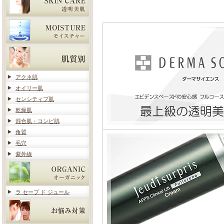
アクネ肌
オイリー肌
センシティブ肌
乾燥肌
混合肌・コンビ肌
角質
毛穴
紫外線
ラ セーブ ド ジュール