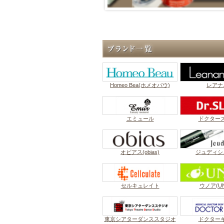
Homeo Bea(ホメオバウ)
レアナ
エミュール
ドクター
オビアス(obias)
ジュディシ
セルキュレイト
ウノア(UN
東京シアターダンススタジオ
ドクター