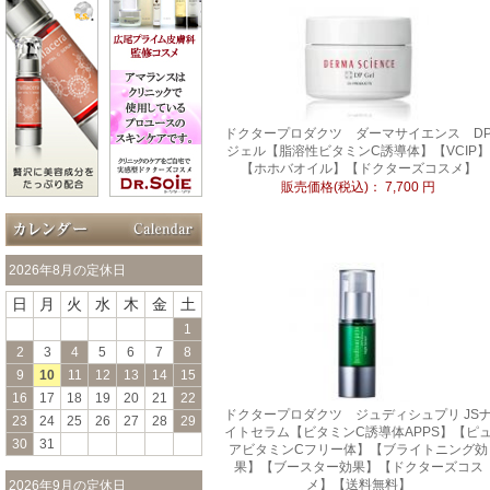
ドクタープロダクツ ダーマサイエンス D
ジェル【脂溶性ビタミンC誘導体】【VCIP】
【ホホバオイル】【ドクターズコスメ】
販売価格(税込)：
7,700
円
2026年8月の定休日
日
月
火
水
木
金
土
1
2
3
4
5
6
7
8
9
10
11
12
13
14
15
16
17
18
19
20
21
22
ドクタープロダクツ ジュディシュプリ JS
23
24
25
26
27
28
29
イトセラム【ビタミンC誘導体APPS】【ピ
30
31
アビタミンCフリー体】【ブライトニング効
果】【ブースター効果】【ドクターズコス
メ】【送料無料】
2026年9月の定休日