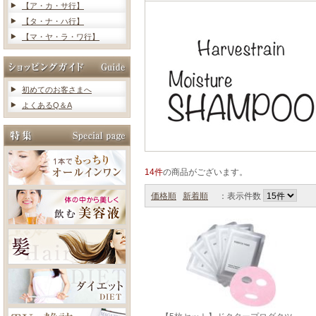
【ア・カ・サ行】
【タ・ナ・ハ行】
【マ・ヤ・ラ・ワ行】
初めてのお客さまへ
よくあるQ＆A
14件
の商品がございます。
価格順
新着順
：表示件数