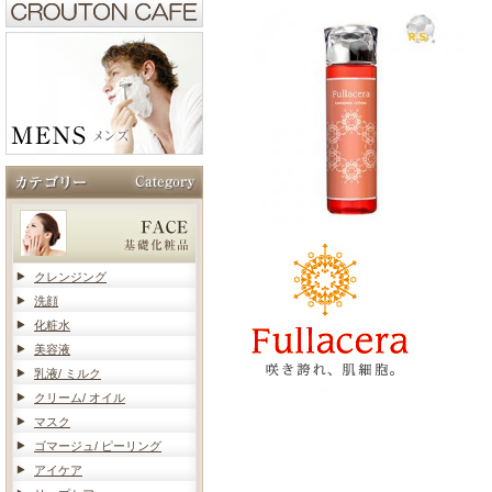
クレンジング
洗顔
化粧水
美容液
乳液/ ミルク
クリーム/ オイル
マスク
ゴマージュ/ ピーリング
アイケア