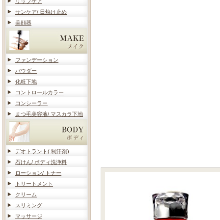
リップケア
サンケア/ 日焼け止め
美顔器
ファンデーション
パウダー
化粧下地
コントロールカラー
コンシーラー
まつ毛美容液/ マスカラ下地
デオトラント( 制汗剤)
石けん/ ボディ洗浄料
ローション/ トナー
トリートメント
クリーム
スリミング
マッサージ