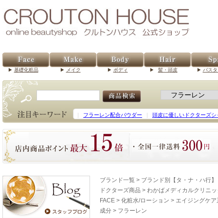
基礎化粧品
メイク
ボディ
髪・頭皮
バスタ
｜
フラーレン配合パウダー
｜
頭皮に優しいドクターズシ
ブランド一覧
>
ブランド別【タ・ナ・ハ行】
ドクターズ商品
>
わかばメディカルクリニッ
FACE
>
化粧水/ローション
>
エイジングケア
成分
>
フラーレン