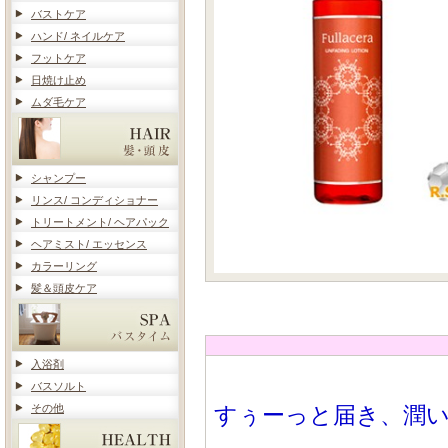
バストケア
ハンド/ ネイルケア
フットケア
日焼け止め
ムダ毛ケア
シャンプー
リンス/ コンディショナー
トリートメント/ ヘアパック
ヘアミスト/ エッセンス
カラーリング
髪＆頭皮ケア
入浴剤
バスソルト
その他
すぅーっと届き、潤い