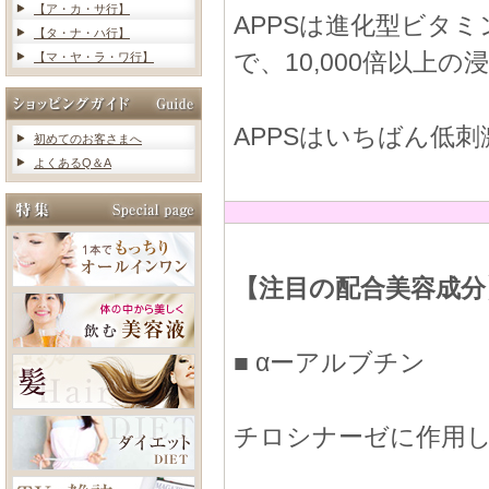
【ア・カ・サ行】
APPSは進化型ビタ
【タ・ナ・ハ行】
で、10,000倍以上
【マ・ヤ・ラ・ワ行】
APPSはいちばん低
初めてのお客さまへ
よくあるQ＆A
【注目の配合美容成分
■ αーアルブチン
チロシナーゼに作用