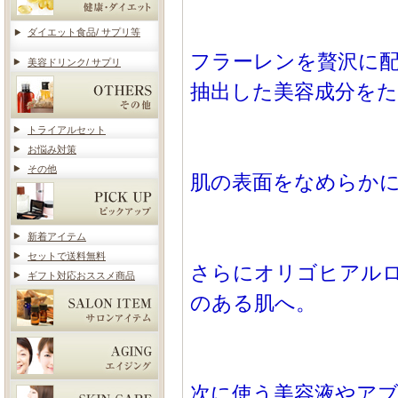
ダイエット食品/ サプリ等
フラーレンを贅沢に配
美容ドリンク/ サプリ
抽出した美容成分を
トライアルセット
お悩み対策
その他
肌の表面をなめらか
新着アイテム
セットで送料無料
さらにオリゴヒアル
ギフト対応おススメ商品
のある肌へ。
次に使う美容液やア