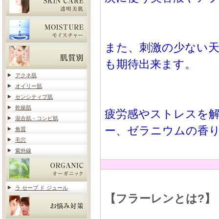
また、刺激の少ない
も期待出来ます。
アクネ肌
オイリー肌
センシティブ肌
乾燥肌
疲労感やストレスを
混合肌・コンビ肌
ー、ゼラニウムの香
角質
毛穴
紫外線
ラ セーブ ド ジュール
【フラーレンとは?】