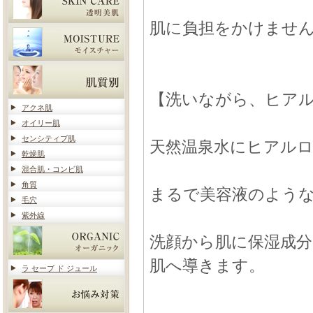
肌に負担をかけませ
【洗いながら、ヒア
アクネ肌
オイリー肌
センシティブ肌
天然温泉水にヒアル
乾燥肌
混合肌・コンビ肌
角質
まるで美容液のよう
毛穴
紫外線
洗顔から肌に保湿成
肌へ導きます。
ラ セーブ ド ジュール