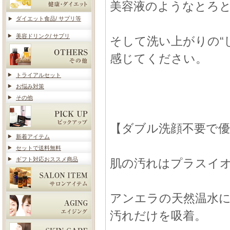
美容液のようなとろ
ダイエット食品/ サプリ等
美容ドリンク/ サプリ
そして洗い上がりの“
感じてください。
トライアルセット
お悩み対策
その他
【ダブル洗顔不要で
新着アイテム
セットで送料無料
ギフト対応おススメ商品
肌の汚れはプラスイ
アンエラの天然温水
汚れだけを吸着。