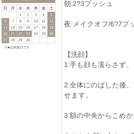
朝:2?3プッシュ
日
月
火
水
木
金
土
1
2
3
4
5
6
7
8
9
10
11
12
夜:メイクオフ/6?7プ
13
14
15
16
17
18
19
20
21
22
23
24
25
26
27
28
29
30
※■は休業日です
【洗顔】
1:手も顔も濡らさず
2:全体にのばした後
せます。
3:額の中央からこめ