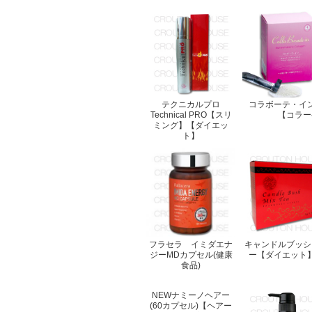
テクニカルプロ
コラボーテ・イ
Technical PRO【スリ
【コラー
ミング】【ダイエッ
ト】
フラセラ イミダエナ
キャンドルブッシ
ジーMDカプセル(健康
ー【ダイエット
食品)
NEWナミーノヘアー
(60カプセル)【ヘアー