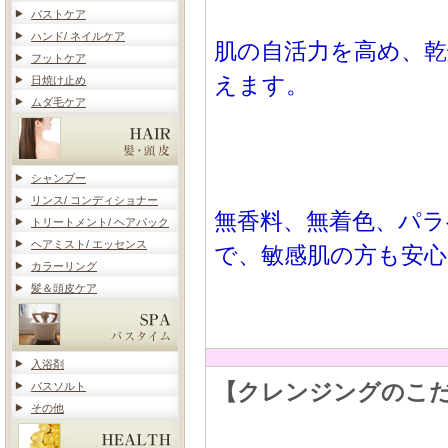
バストケア
ハンド/ ネイルケア
肌の自活力を高め、
フットケア
えます。
日焼け止め
ムダ毛ケア
シャンプー
リンス/ コンディショナー
無香料、無着色、パ
トリートメント/ ヘアパック
ヘアミスト/ エッセンス
で、敏感肌の方も安
カラーリング
髪＆頭皮ケア
入浴剤
【クレンジングのこ
バスソルト
その他