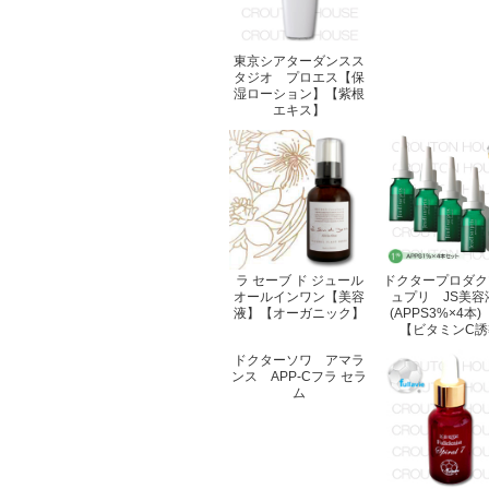
東京シアターダンスス
タジオ プロエス【保
湿ローション】【紫根
エキス】
ラ セーブ ド ジュール
ドクタープロダク
オールインワン【美容
ュプリ JS美容
液】【オーガニック】
(APPS3%×4
【ビタミンC誘
ドクターソワ アマラ
ンス APP-Cフラ セラ
ム