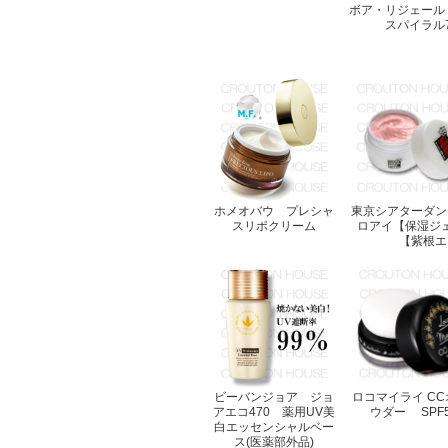
ボア・リジェール
スパイラル7
ホメオバウ プレシャ
東京シアターダン
スリポクリーム
ロアイ【保湿ジ
【紫根エ
ビーバンジョア ジョ
ロコマイライ C
アエコ470 薬用UV美
ウダー SPF50
白エッセンシャルベー
ス(医薬部外品)