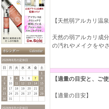
【天然弱アルカリ温泉
天然の弱アルカリ成
の汚れやメイクをや
2026年8月の定休日
日
月
火
水
木
金
土
1
【適量の目安と、ご使
2
3
4
5
6
7
8
9
10
11
12
13
14
15
16
17
18
19
20
21
22
23
24
25
26
27
28
29
【適量の目安】
30
31
2026年9月の定休日