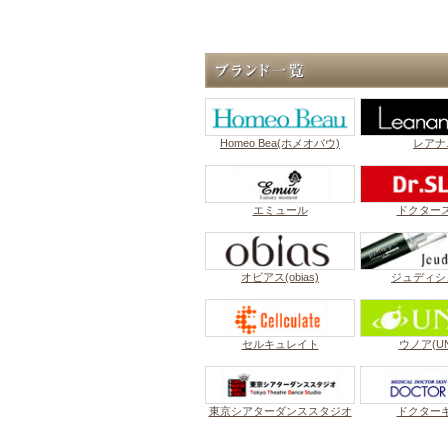
Homeo Bea(ホメオバウ)
レアナ
エミュール
ドクター
オビアス(obias)
ジュディシ
セルキュレイト
ウノア(UN
東京シアターダンススタジオ
ドクター