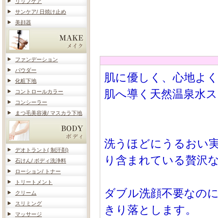
リップケア
サンケア/ 日焼け止め
美顔器
ファンデーション
パウダー
肌に優しく、心地よ
化粧下地
肌へ導く天然温泉水
コントロールカラー
コンシーラー
まつ毛美容液/ マスカラ下地
洗うほどにうるおい実
デオトラント( 制汗剤)
り含まれている贅沢
石けん/ ボディ洗浄料
ローション/ トナー
トリートメント
ダブル洗顔不要なの
クリーム
スリミング
きり落とします。
マッサージ