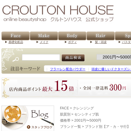
基礎化粧品
メイク
ボディ
髪・頭皮
バスタ
｜
フラーレン配合パウダー
｜
頭皮に優しいドクターズシ
FACE
>
クレンジング
肌質別
>
センシティブ肌
価格帯
>
2001円〜5000円
ブランド一覧
>
ブランド別【ア・カ・サ行】