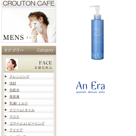
クレンジング
洗顔
化粧水
美容液
乳液/ ミルク
クリーム/ オイル
マスク
ゴマージュ/ ピーリング
アイケア