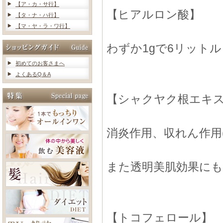
【ア・カ・サ行】
【ヒアルロン酸】
【タ・ナ・ハ行】
【マ・ヤ・ラ・ワ行】
わずか1gで6リット
初めてのお客さまへ
よくあるQ＆A
【シャクヤク根エキ
消炎作用、収れん作用
また透明美肌効果に
【トコフェロール】