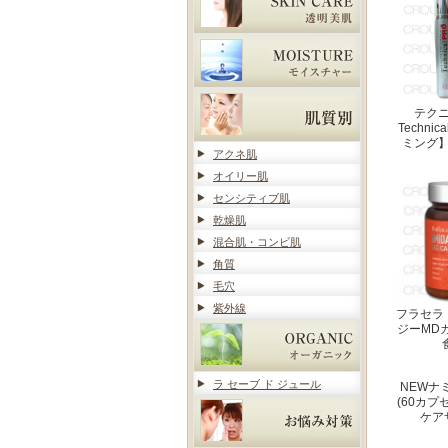
テク
Techni
ミング
アクネ肌
オイリー肌
センシティブ肌
乾燥肌
混合肌・コンビ肌
角質
毛穴
紫外線
フラセラ
ジーMD
ラ セーブ ド ジュール
NEWナ
(60カプ
ケア