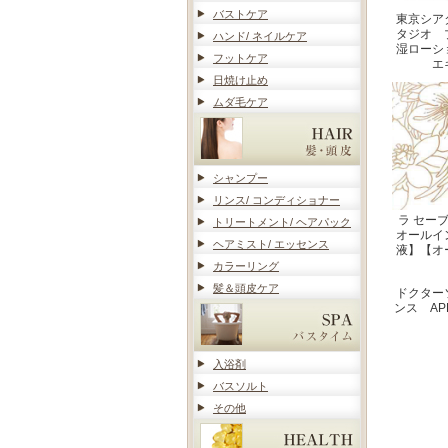
バストケア
東京シア
タジオ 
ハンド/ ネイルケア
湿ローシ
フットケア
エ
日焼け止め
ムダ毛ケア
シャンプー
リンス/ コンディショナー
ラ セーブ
トリートメント/ ヘアパック
オールイ
ヘアミスト/ エッセンス
液】【オ
カラーリング
髪＆頭皮ケア
ドクター
ンス AP
入浴剤
バスソルト
その他