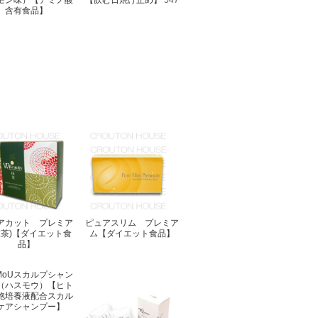
モン味）【アミノ酸
【飲む日焼け止め】
547
含有食品】
アカット プレミア
ピュアスリム プレミア
抹茶)【ダイエット食
ム【ダイエット食品】
品】
sMoUスカルプシャン
（ハスモウ）【ヒト
胞培養液配合スカル
ケアシャンプー】