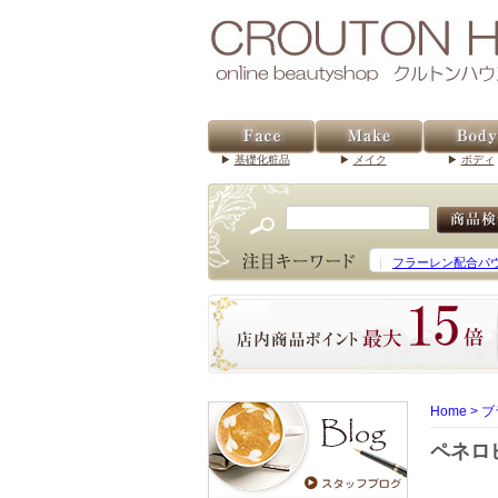
基礎化粧品
メイク
ボディ
｜
フラーレン配合パ
Home
>
ブ
ペネロ