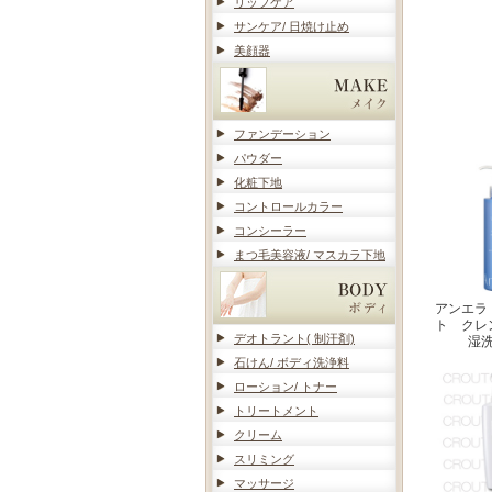
リップケア
サンケア/ 日焼け止め
美顔器
ファンデーション
パウダー
化粧下地
コントロールカラー
コンシーラー
まつ毛美容液/ マスカラ下地
アンエラ
ト クレ
デオトラント( 制汗剤)
湿
石けん/ ボディ洗浄料
ローション/ トナー
トリートメント
クリーム
スリミング
マッサージ