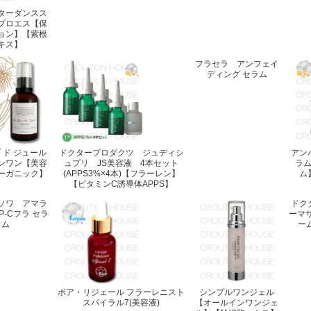
ターダンスス
プロエス【保
ョン】【紫根
キス】
フラセラ アンフェイ
ディング セラム
 ド ジュール
ドクタープロダクツ ジュディシ
アン
ンワン【美容
ュプリ JS美容液 4本セット
ラ
ーガニック】
(APPS3%×4本)【フラーレン】
ム
【ビタミンC誘導体APPS】
ソワ アマラ
ドク
P-Cフラ セラ
ーマ
ム
ー
ボア・リジェール フラーレニスト
シンプルワンジェル
スパイラル7(美容液)
【オールインワンジェ