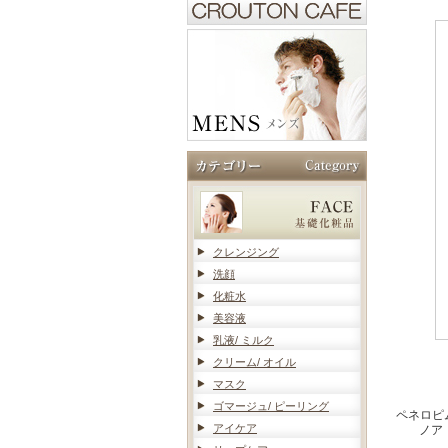
クレンジング
洗顔
化粧水
美容液
乳液/ ミルク
クリーム/ オイル
マスク
ゴマージュ/ ピーリング
ペネロピ
アイケア
ノア