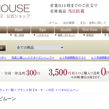
｜
ホーム
｜
会社概要
｜
支払・送料に関して
髪・頭皮
バスタイム
健康・ダイエット
新商品
ウダー
｜
頭皮に優しいドクターズシャンプー
｜
ヒト幹細胞配合マスク
｜
ヒト幹細胞配
ランド一覧
>
ブランド別【タ・ナ・ハ行】
>
ペネロピムーン
ピムーン