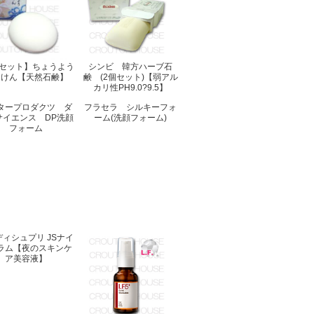
個セット】ちょうよう
シンビ 韓方ハーブ石
っけん【天然石鹸】
鹸 (2個セット)【弱アル
カリ性PH9.0?9.5】
タープロダクツ ダ
フラセラ シルキーフォ
サイエンス DP洗顔
ーム(洗顔フォーム)
フォーム
ィシュプリ JSナイ
ラム【夜のスキンケ
ア美容液】