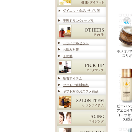
ダイエット食品/ サプリ等
美容ドリンク/ サプリ
トライアルセット
お悩み対策
ホメオバ
スリ
その他
新着アイテム
セットで送料無料
ギフト対応おススメ商品
ビーバン
アエコ47
白エッセ
ス(医