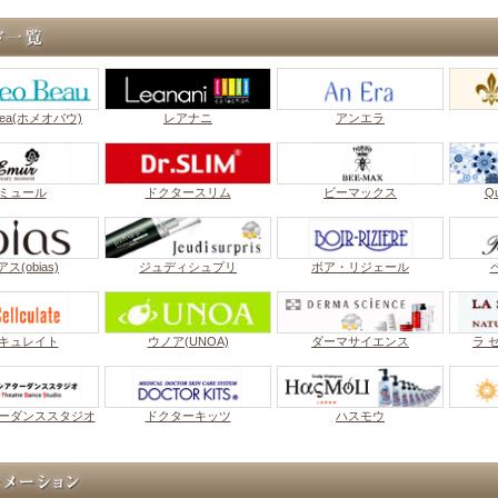
Bea(ホメオバウ)
レアナニ
アンエラ
ミュール
ドクタースリム
ビーマックス
Q
ス(obias)
ジュディシュプリ
ボア・リジェール
キュレイト
ウノア(UNOA)
ダーマサイエンス
ラ 
ーダンススタジオ
ドクターキッツ
ハスモウ