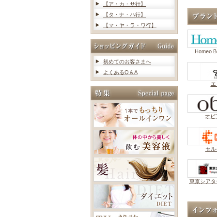
【ア・カ・サ行】
【タ・ナ・ハ行】
【マ・ヤ・ラ・ワ行】
Homeo 
初めてのお客さまへ
よくあるQ＆A
エ
オビア
セル
東京シアタ