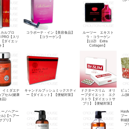
（レ
ニカルプロ
コラボーテ・イン【美容食品】
ルーツー エキスト
cal PRO【スリ
【コラーゲン】
ラ・コラーゲン
】【ダイエッ
【LUZI Extra
ト】
Collagen】
 イミダエナ
キャンドルブッシュミックスティ
ドクタースリム オリ
ピュ
カプセル(健康
ー【ダイエット】【便秘対策】
ーブダイエット エク
ム(
食品)
ストラ【ダイエットサ
プリ】【便秘対策】
ミーノヘアー
Ha
セル)【ヘアー
プー
サプリ】
幹細
プ