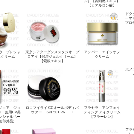
ル】【幹細胞エキス】
【ヒアルロン酸】
ドク
ーマ
プロ
ウ プレシャ
東京シアターダンススタジオ プ
アンバー エイジオフ
ポクリーム
ロアイ【保湿ジェルクリーム】
クリーム
【紫根エキス】
ホメ
ジョア ジョ
ロコマイライ CCオールボディパ
フラセラ アンフェイ
0 薬用UV美
ウダー SPF50+ PA++++
ディング アイクリーム
ンシャルベー
【フラーレン】
薬部外品)
フラセ