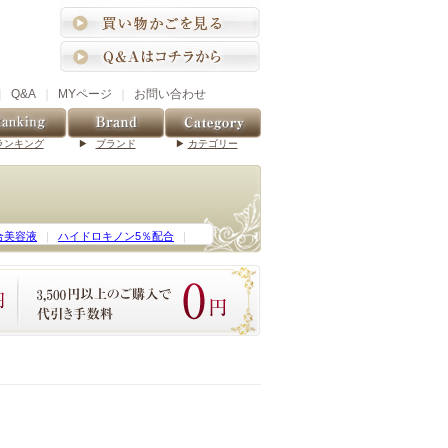
｜
Q&A
｜
MYページ
｜
お問い合わせ
ランキング
ブランド
カテゴリー
合美容液
｜
ハイドロキノン5％配合
｜