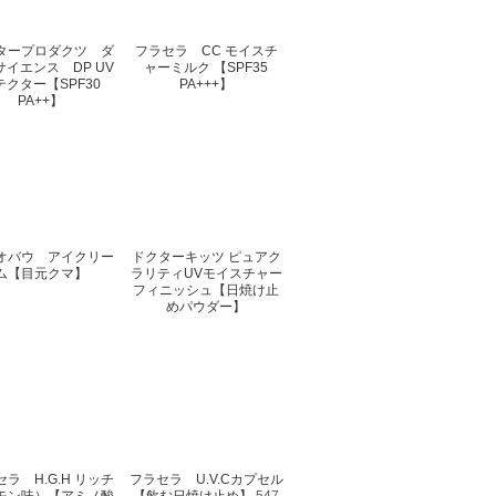
タープロダクツ ダ
フラセラ CC モイスチ
サイエンス DP UV
ャーミルク 【SPF35
テクター【SPF30
PA+++】
PA++】
オバウ アイクリー
ドクターキッツ ピュアク
ム【目元クマ】
ラリティUVモイスチャー
フィニッシュ【日焼け止
めパウダー】
ラ H.G.H リッチ
フラセラ U.V.Cカプセル