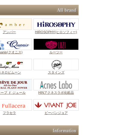
アンバー
HIROSOPHY(ヒロソフィー)
uanis(クオニス)
ルーツー
ペネロピムーン
スタインズ
セーブ ド ジュール
HINアクネスラボ化粧品
フラセラ
ビーバンジョア