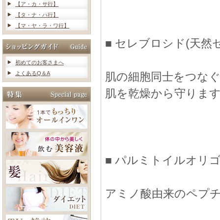
【ア・カ・サ行】
【タ・ナ・ハ行】
【マ・ヤ・ラ・ワ行】
■ セレブロシド(天然
初めてのお客さまへ
よくあるQ＆A
肌の細胞同士をつな
肌を乾燥から守りま
■ パルミトイルオリ
アミノ酸由来のペプ