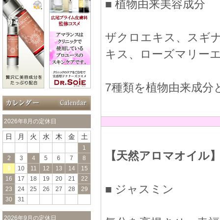
■ 植物由来美容成分
ザクロエキス、スギ
キス、ローズマリー
7種類を植物由来成分
2026年8月の定休日
日
月
火
水
木
金
土
1
【天然アロマオイル
2
3
4
5
6
7
8
9
10
11
12
13
14
15
16
17
18
19
20
21
22
■ ジャスミン
23
24
25
26
27
28
29
30
31
2026年9月の定休日