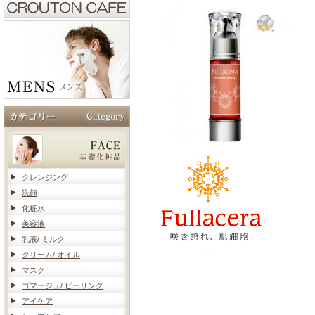
クレンジング
洗顔
化粧水
美容液
乳液/ ミルク
クリーム/ オイル
マスク
ゴマージュ/ ピーリング
アイケア