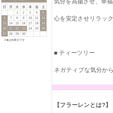
気分を高揚させ、幸
日
月
火
水
木
金
土
1
2
3
4
5
心を安定させリラッ
6
7
8
9
10
11
12
13
14
15
16
17
18
19
20
21
22
23
24
25
26
27
28
29
30
※■は休業日です
■ ティーツリー
ネガティブな気分か
【フラーレンとは?】