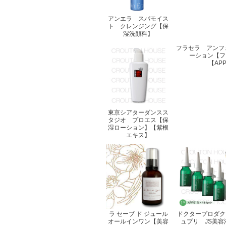
アンエラ スパモイス
ト クレンジング【保
湿洗顔料】
フラセラ アンフ
ーション【フ
【AP
東京シアターダンスス
タジオ プロエス【保
湿ローション】【紫根
エキス】
ラ セーブ ド ジュール
ドクタープロダク
オールインワン【美容
ュプリ JS美容