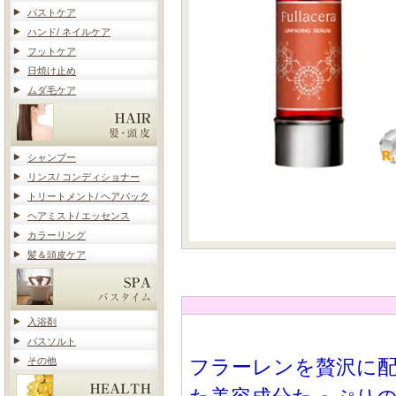
バストケア
ハンド/ ネイルケア
フットケア
日焼け止め
ムダ毛ケア
シャンプー
リンス/ コンディショナー
トリートメント/ ヘアパック
ヘアミスト/ エッセンス
カラーリング
髪＆頭皮ケア
入浴剤
バスソルト
その他
フラーレンを贅沢に配