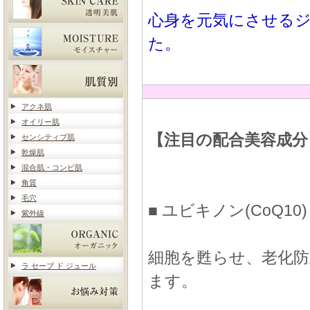
心身を元気にさせる
た。
アクネ肌
オイリー肌
【注目の配合美容成分
センシティブ肌
乾燥肌
混合肌・コンビ肌
角質
毛穴
■ ユビキノン(CoQ10)
紫外線
細胞を甦らせ、老化防
ラ セーブ ド ジュール
ます。