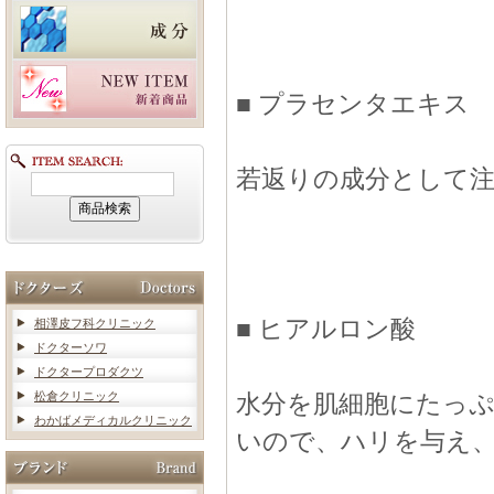
■ プラセンタエキス
若返りの成分として
■ ヒアルロン酸
相澤皮フ科クリニック
ドクターソワ
ドクタープロダクツ
松倉クリニック
水分を肌細胞にたっ
わかばメディカルクリニック
いので、ハリを与え