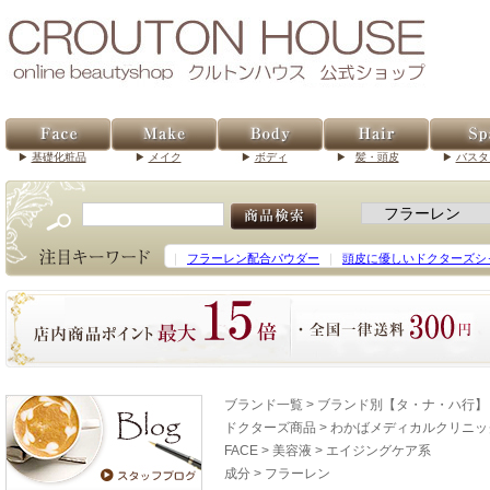
基礎化粧品
メイク
ボディ
髪・頭皮
バスタ
｜
フラーレン配合パウダー
｜
頭皮に優しいドクターズシ
ブランド一覧
>
ブランド別【タ・ナ・ハ行】
ドクターズ商品
>
わかばメディカルクリニッ
FACE
>
美容液
>
エイジングケア系
成分
>
フラーレン