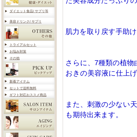
た美容成分たっぷり
ダイエット食品/ サプリ等
美容ドリンク/ サプリ
肌力を取り戻す手助
トライアルセット
お悩み対策
その他
さらに、7種類の植物
おきの美容液に仕上
新着アイテム
セットで送料無料
ギフト対応おススメ商品
また、刺激の少ない
も期待出来ます。