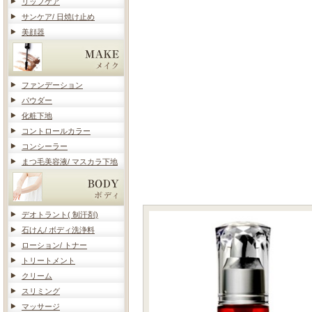
リップケア
サンケア/ 日焼け止め
美顔器
ファンデーション
パウダー
化粧下地
コントロールカラー
コンシーラー
まつ毛美容液/ マスカラ下地
デオトラント( 制汗剤)
石けん/ ボディ洗浄料
ローション/ トナー
トリートメント
クリーム
スリミング
マッサージ