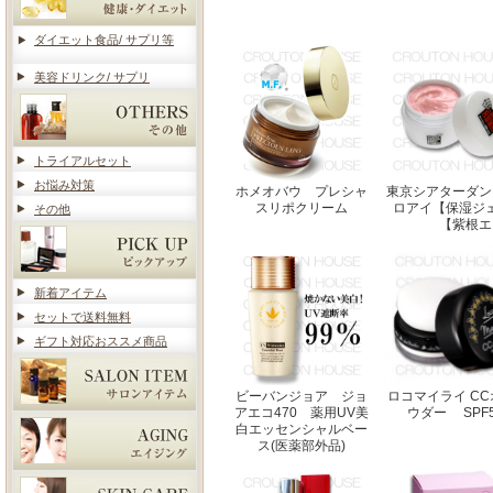
ダイエット食品/ サプリ等
美容ドリンク/ サプリ
トライアルセット
お悩み対策
ホメオバウ プレシャ
東京シアターダン
スリポクリーム
ロアイ【保湿ジ
その他
【紫根エ
新着アイテム
セットで送料無料
ギフト対応おススメ商品
ビーバンジョア ジョ
ロコマイライ C
アエコ470 薬用UV美
ウダー SPF50
白エッセンシャルベー
ス(医薬部外品)