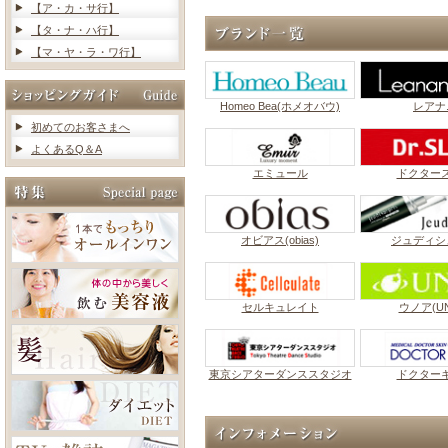
【ア・カ・サ行】
【タ・ナ・ハ行】
【マ・ヤ・ラ・ワ行】
Homeo Bea(ホメオバウ)
レアナ
初めてのお客さまへ
よくあるQ＆A
エミュール
ドクター
オビアス(obias)
ジュディシ
セルキュレイト
ウノア(UN
東京シアターダンススタジオ
ドクター