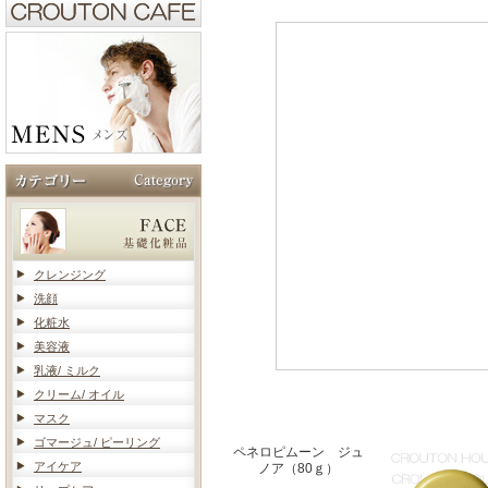
クレンジング
洗顔
化粧水
美容液
乳液/ ミルク
クリーム/ オイル
マスク
ゴマージュ/ ピーリング
ペネロピムーン ジュ
アイケア
ノア（80ｇ）