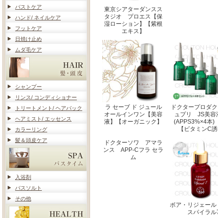
バストケア
東京シアターダンスス
タジオ プロエス【保
ハンド/ ネイルケア
湿ローション】【紫根
フットケア
エキス】
日焼け止め
ムダ毛ケア
シャンプー
リンス/ コンディショナー
ラ セーブ ド ジュール
ドクタープロダク
トリートメント/ ヘアパック
オールインワン【美容
ュプリ JS美容
ヘアミスト/ エッセンス
液】【オーガニック】
(APPS3%×4
【ビタミンC誘
カラーリング
髪＆頭皮ケア
ドクターソワ アマラ
ンス APP-Cフラ セラ
ム
入浴剤
バスソルト
その他
ボア・リジェール
スパイラル7