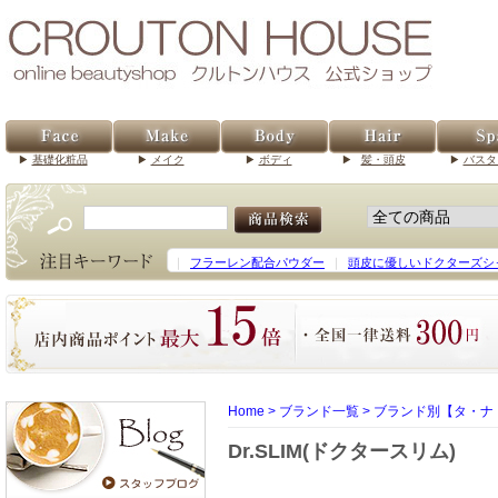
基礎化粧品
メイク
ボディ
髪・頭皮
バスタ
｜
フラーレン配合パウダー
｜
頭皮に優しいドクターズシ
Home
>
ブランド一覧
>
ブランド別【タ・ナ
Dr.SLIM(ドクタースリム)