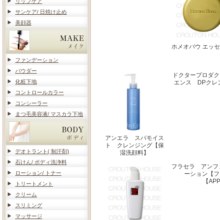
リップケア
サンケア/ 日焼け止め
美顔器
ホメオバウ エッ
ファンデーション
パウダー
ドクタープロダク
化粧下地
エンス DPクレ
コントロールカラー
コンシーラー
まつ毛美容液/ マスカラ下地
アンエラ スパモイス
ト クレンジング【保
デオトラント( 制汗剤)
湿洗顔料】
石けん/ ボディ洗浄料
フラセラ アンフ
ローション/ トナー
ーション【フ
【AP
トリートメント
クリーム
スリミング
マッサージ