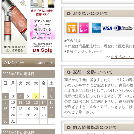
■代金引換
※代金は商品配達時に、現金にて配達員に
■各種クレジットカード
>>
お支払いにつ
2026年8月の定休日
商品がお手元に届きましたら、ご注文内容
日
月
火
水
木
金
土
いないかをすぐにご確認下さい。 商品の
1
による返品は原則としてお受けいたしかね
最新の注意を払っておりますが、万一のこ
2
3
4
5
6
7
8
の際にはお気軽にご連絡下さい。 商品到
9
10
11
12
13
14
15
が過ぎますと、返金・返品につきましては
16
17
18
19
20
21
22
のでご了承下さい。
23
24
25
26
27
28
29
30
31
2026年9月の定休日