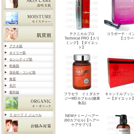
テクニカルプロ
コラボーテ・イ
Technical PRO【スリ
【コラー
ミング】【ダイエッ
アクネ肌
ト】
オイリー肌
センシティブ肌
乾燥肌
混合肌・コンビ肌
角質
毛穴
紫外線
フラセラ イミダエナ
キャンドルブッシ
ジーMDカプセル(健康
ー【ダイエット
食品)
ラ セーブ ド ジュール
NEWナミーノヘアー
(60カプセル)【ヘアー
ケアサプリ】