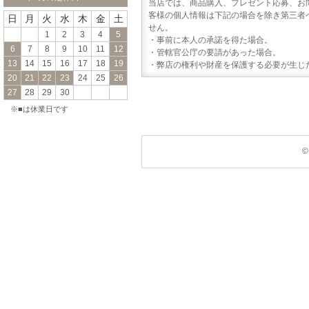
当店では、商品購入、プレゼント応募、お
客様の個人情報は下記の場合を除き第三者
日
月
火
水
木
金
土
せん。
1
2
3
4
5
・事前に本人の承諾を得た場合。
6
7
8
9
10
11
12
・管轄官公庁の要請があった場合。
13
14
15
16
17
18
19
・弊店の権利や財産を保護する必要が生じ
20
21
22
23
24
25
26
27
28
29
30
※■は休業日です
©