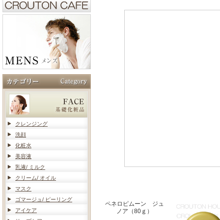
クレンジング
洗顔
化粧水
美容液
乳液/ ミルク
クリーム/ オイル
マスク
ゴマージュ/ ピーリング
ペネロピムーン ジュ
アイケア
ノア（80ｇ）