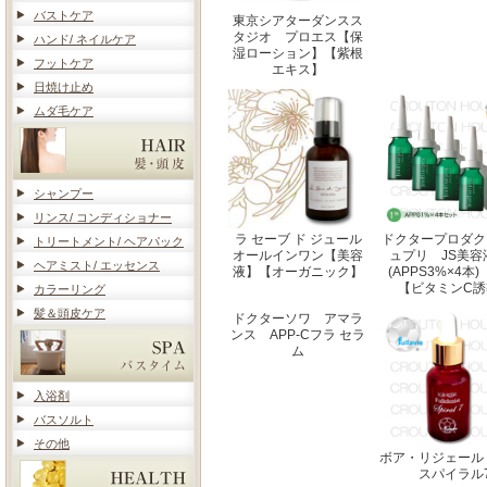
バストケア
東京シアターダンスス
タジオ プロエス【保
ハンド/ ネイルケア
湿ローション】【紫根
フットケア
エキス】
日焼け止め
ムダ毛ケア
シャンプー
リンス/ コンディショナー
ラ セーブ ド ジュール
ドクタープロダク
トリートメント/ ヘアパック
オールインワン【美容
ュプリ JS美容
ヘアミスト/ エッセンス
液】【オーガニック】
(APPS3%×4
【ビタミンC誘
カラーリング
髪＆頭皮ケア
ドクターソワ アマラ
ンス APP-Cフラ セラ
ム
入浴剤
バスソルト
その他
ボア・リジェール
スパイラル7