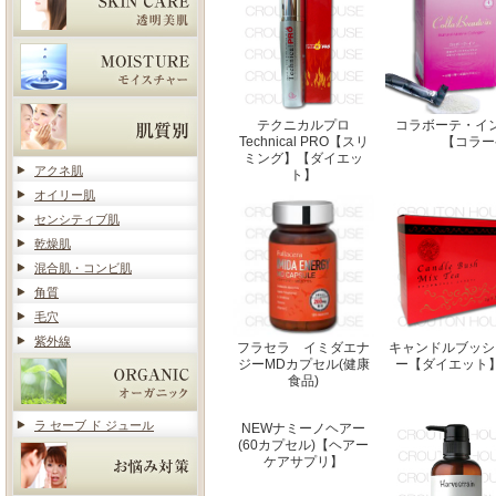
テクニカルプロ
コラボーテ・イ
Technical PRO【スリ
【コラー
ミング】【ダイエッ
アクネ肌
ト】
オイリー肌
センシティブ肌
乾燥肌
混合肌・コンビ肌
角質
毛穴
紫外線
フラセラ イミダエナ
キャンドルブッシ
ジーMDカプセル(健康
ー【ダイエット
食品)
ラ セーブ ド ジュール
NEWナミーノヘアー
(60カプセル)【ヘアー
ケアサプリ】