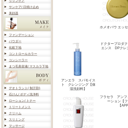
リップケア
サンケア/ 日焼け止め
美顔器
ホメオバウ エッ
ファンデーション
パウダー
ドクタープロダク
化粧下地
エンス DPクレ
コントロールカラー
コンシーラー
まつ毛美容液/ マスカラ下地
アンエラ スパモイス
ト クレンジング【保
デオトラント( 制汗剤)
湿洗顔料】
石けん/ ボディ洗浄料
フラセラ アンフ
ローション/ トナー
ーション【フ
【AP
トリートメント
クリーム
スリミング
マッサージ