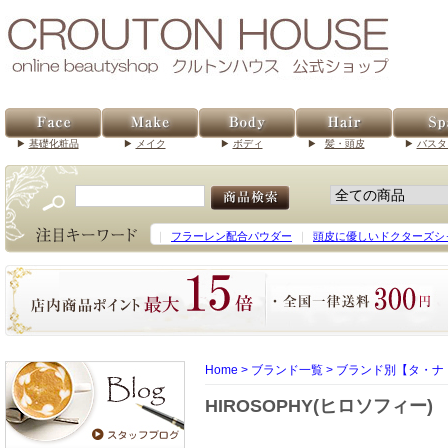
基礎化粧品
メイク
ボディ
髪・頭皮
バスタ
｜
フラーレン配合パウダー
｜
頭皮に優しいドクターズシ
Home
>
ブランド一覧
>
ブランド別【タ・ナ
HIROSOPHY(ヒロソフィー)