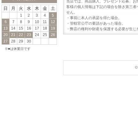
当店では、商品購入、プレゼント応募、お
客様の個人情報は下記の場合を除き第三者
日
月
火
水
木
金
土
せん。
1
2
3
4
5
・事前に本人の承諾を得た場合。
6
7
8
9
10
11
12
・管轄官公庁の要請があった場合。
13
14
15
16
17
18
19
・弊店の権利や財産を保護する必要が生じ
20
21
22
23
24
25
26
27
28
29
30
※■は休業日です
©