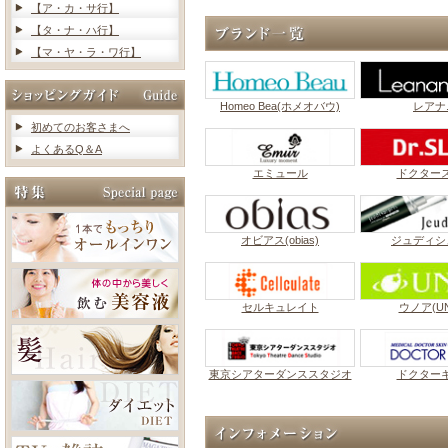
【ア・カ・サ行】
【タ・ナ・ハ行】
【マ・ヤ・ラ・ワ行】
Homeo Bea(ホメオバウ)
レアナ
初めてのお客さまへ
よくあるQ＆A
エミュール
ドクター
オビアス(obias)
ジュディシ
セルキュレイト
ウノア(UN
東京シアターダンススタジオ
ドクター