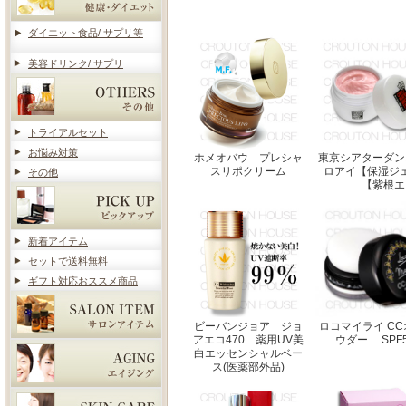
ダイエット食品/ サプリ等
美容ドリンク/ サプリ
トライアルセット
お悩み対策
ホメオバウ プレシャ
東京シアターダン
スリポクリーム
ロアイ【保湿ジ
その他
【紫根エ
新着アイテム
セットで送料無料
ギフト対応おススメ商品
ビーバンジョア ジョ
ロコマイライ C
アエコ470 薬用UV美
ウダー SPF50
白エッセンシャルベー
ス(医薬部外品)