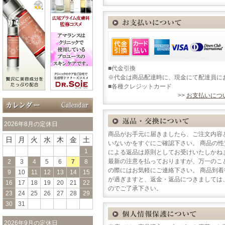
■代金引換
※代金は商品配達時に、現金にて配達員に
■各種クレジットカード
>>
お支払いにつ
2026年8月の定休日
商品がお手元に届きましたら、ご注文内容
日
月
火
水
木
金
土
いないかをすぐにご確認下さい。 商品の
1
による返品は原則としてお受けいたしかね
最新の注意を払っておりますが、万一のこ
2
3
4
5
6
7
8
の際にはお気軽にご連絡下さい。 商品到
9
10
11
12
13
14
15
が過ぎますと、返金・返品につきましては
16
17
18
19
20
21
22
のでご了承下さい。
23
24
25
26
27
28
29
30
31
2026年9月の定休日